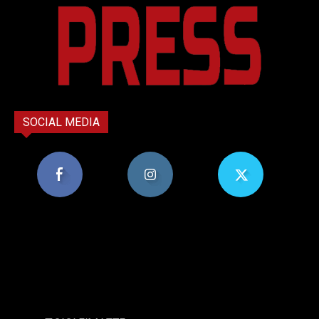
SOCIAL MEDIA
8,956
1,582
119
Υποστηρικτές
Ακόλουθοι
Ακόλουθοι