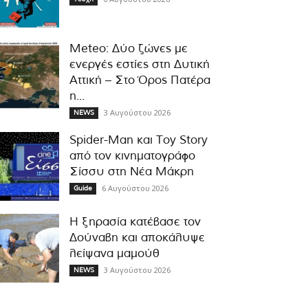
Meteo: Δύο ζώνες με
ενεργές εστίες στη Δυτική
Αττική – Στο Όρος Πατέρα
η...
3 Αυγούστου 2026
NEWS
Spider-Man και Toy Story
από τον κινηματογράφο
Σίσσυ στη Νέα Μάκρη
6 Αυγούστου 2026
Guide
Η ξηρασία κατέβασε τον
Δούναβη και αποκάλυψε
λείψανα μαμούθ
3 Αυγούστου 2026
NEWS