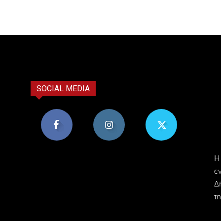
SOCIAL MEDIA
8,956
1,582
119
H
Υποστηρικτές
Ακόλουθοι
Ακόλουθοι
ε
Δ
τη