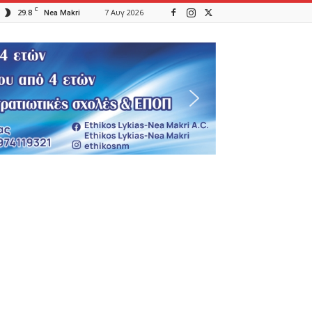
C
29.8
7 Αυγ 2026
Nea Makri