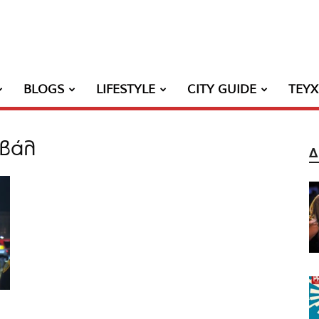
BLOGS
LIFESTYLE
CITY GUIDE
ΤΕΥ
ιβάλ
Δ