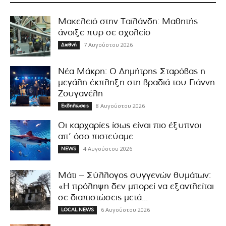
Μακελειό στην Ταϊλάνδη: Μαθητής
άνοιξε πυρ σε σχολείο
7 Αυγούστου 2026
Διεθνή
Νέα Μάκρη: Ο Δημήτρης Σταρόβας η
μεγάλη έκπληξη στη βραδιά του Γιάννη
Ζουγανέλη
8 Αυγούστου 2026
Εκδηλώσεις
Οι καρχαρίες ίσως είναι πιο έξυπνοι
απ’ όσο πιστεύαμε
4 Αυγούστου 2026
NEWS
Μάτι – Σύλλογος συγγενών θυμάτων:
«Η πρόληψη δεν μπορεί να εξαντλείται
σε διαπιστώσεις μετά...
6 Αυγούστου 2026
LOCAL NEWS