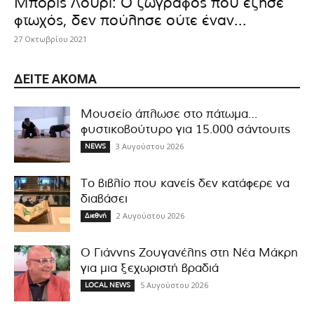
Μπόρις Λούρι: Ο ζωγράφος που έζησε
φτωχός, δεν πούλησε ούτε έναν...
27 Οκτωβρίου 2021
ΔΕΊΤΕ ΑΚΌΜΑ
Μουσείο άπλωσε στο πάτωμα…
φυστικοβούτυρο για 15.000 σάντουιτς
3 Αυγούστου 2026
NEWS
Το βιβλίο που κανείς δεν κατάφερε να
διαβάσει
2 Αυγούστου 2026
Διεθνή
Ο Γιάννης Ζουγανέλης στη Νέα Μάκρη
για μια ξεχωριστή βραδιά
5 Αυγούστου 2026
LOCAL NEWS