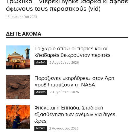
Τρωκτικό… ντερέκι βγήκε τσάρκα κι άφησε
άφωνους τους περαστικούς (vid)
18 Ιανουαρίου 2023
ΔΕΊΤΕ ΑΚΌΜΑ
Το χωριό όπου οι πόρτες και οι
κλειδαριές θεωρούνταν περιττές
2 Αυγούστου 2026
Διεθνή
Παράξενες «κηρήθρες» στον Άρη
προβληματίζουν τη NASA
7 Αυγούστου 2026
Διεθνή
Φλέγεται η Ελλάδα: Σταδιακή
εξασθένηση των ανέμων για λίγες
ώρες
2 Αυγούστου 2026
NEWS