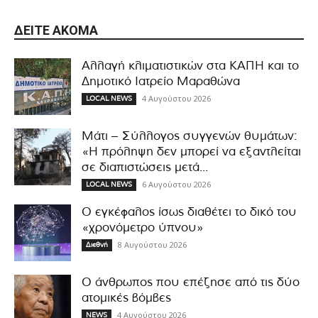
ΔΕΊΤΕ ΑΚΌΜΑ
Αλλαγή κλιματιστικών στα ΚΑΠΗ και το
Δημοτικό Ιατρείο Μαραθώνα
4 Αυγούστου 2026
LOCAL NEWS
Μάτι – Σύλλογος συγγενών θυμάτων:
«Η πρόληψη δεν μπορεί να εξαντλείται
σε διαπιστώσεις μετά...
6 Αυγούστου 2026
LOCAL NEWS
Ο εγκέφαλος ίσως διαθέτει το δικό του
«χρονόμετρο ύπνου»
8 Αυγούστου 2026
Διεθνή
Ο άνθρωπος που επέζησε από τις δύο
ατομικές βόμβες
4 Αυγούστου 2026
NEWS