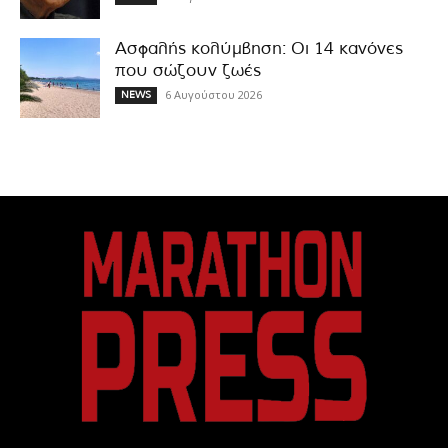
Ασφαλής κολύμβηση: Οι 14 κανόνες
που σώζουν ζωές
6 Αυγούστου 2026
NEWS