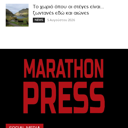
Το χωριό όπου οι στέγες είναι…
ζωντανές εδώ και αιώνες
5 Αυγούστου 2026
NEWS