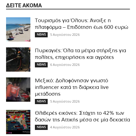
ΔΕΊΤΕ ΑΚΌΜΑ
Τουρισμός για Όλους: Άνοιξε η
πλατφόρμα – Επιδότηση έως 600 ευρώ
5 Αυγούστου 2026
NEWS
Πυρκαγιές: Όλα τα μέτρα στήριξης για
πολίτες, επιχειρήσεις και αγρότες
6 Αυγούστου 2026
NEWS
Μεξικό: Δολοφόνησαν γνωστό
influencer κατά τη διάρκεια live
μετάδοσης
5 Αυγούστου 2026
NEWS
Θλιβερές εικόνες: Στάχτη το 42% των
δασών της Αττικής μέσα σε μία δεκαετία
4 Αυγούστου 2026
NEWS