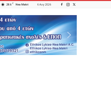
C
28.6
6 Αυγ 2026
Nea Makri