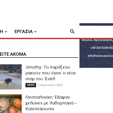
ΧΗ
ΕΡΓΑΣΙΑ
ΕΊΤΕ ΑΚΌΜΑ
Jimothy: Το παράξενο
ρακούν που έγινε ο νέος
σταρ του Σιάτλ
2 Αυγούστου 2026
NEWS
Θεσσαλονίκη: Έβαψαν
χελώνες με λαδομπογιά –
Κατεπείγουσα