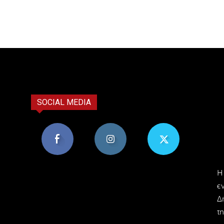
SOCIAL MEDIA
8,956
1,582
119
H
Υποστηρικτές
Ακόλουθοι
Ακόλουθοι
ε
Δ
τη