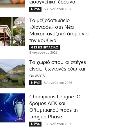
εισαγγελική έρευνα
5 Αυγούστου 2026
NEWS
Το μεζεδοπωλείο
«Χοντρός» στη Νέα
Μάκρη αναζητά άτομα για
την κουζίνα
ΘΕΣΕΙΣ ΕΡΓΑΣΙΑΣ
4 Αυγούστου 2026
Το χωριό όπου οι στέγες
είναι… ζωντανές εδώ και
αιώνες
5 Αυγούστου 2026
NEWS
Champions League: Ο
δρόμος ΑΕΚ και
Ολυμπιακού προς τη
League Phase
3 Αυγούστου 2026
NEWS