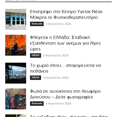
Επιστρέφει στο Κέντρο Υγείας Νέας
Μάκρης το Φυσικοθεραπευτήριο
7 Αυγούστου 2026
Κοινωνία
Φλέγεται η Ελλάδα: Σταδιακή
εξασθένηση των ανέμων για λίγες
ώρες
2 Αυγούστου 2026
NEWS
Το χωριό όπου… απαγορεύεται να
πεθάνεις
4 Αυγούστου 2026
NEWS
Φωτιά σε αυτοκίνητο στη λεωφόρο
Διονύσου – Δείτε φωτογραφίες
6 Αυγούστου 2026
Κοινωνία