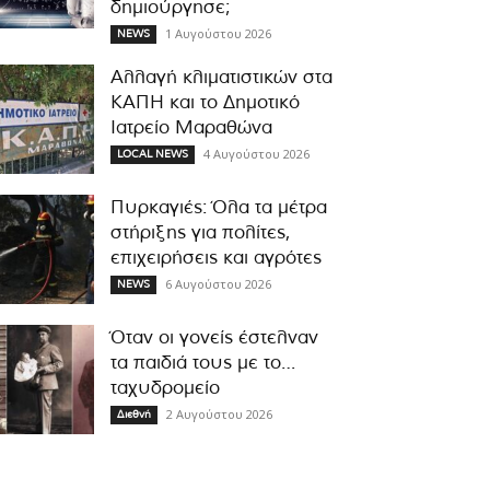
δημιούργησε;
1 Αυγούστου 2026
NEWS
Αλλαγή κλιματιστικών στα
ΚΑΠΗ και το Δημοτικό
Ιατρείο Μαραθώνα
4 Αυγούστου 2026
LOCAL NEWS
Πυρκαγιές: Όλα τα μέτρα
στήριξης για πολίτες,
επιχειρήσεις και αγρότες
6 Αυγούστου 2026
NEWS
Όταν οι γονείς έστελναν
τα παιδιά τους με το…
ταχυδρομείο
2 Αυγούστου 2026
Διεθνή