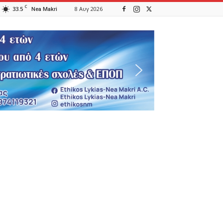
C
33.5
8 Αυγ 2026
Nea Makri