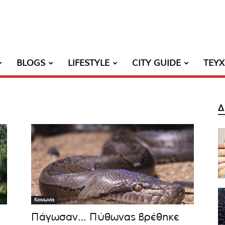
BLOGS
LIFESTYLE
CITY GUIDE
ΤΕΥ
Δ
Κοινωνία
Πάγωσαν… Πύθωνας βρέθηκε