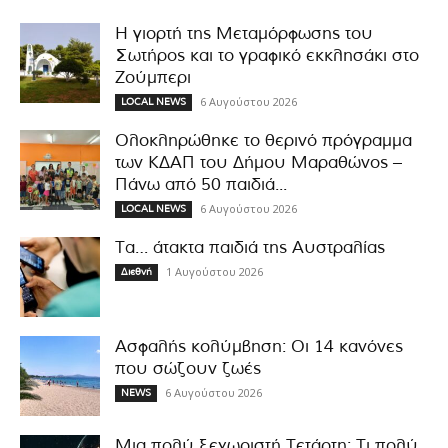
Η γιορτή της Μεταμόρφωσης του
Σωτήρος και το γραφικό εκκλησάκι στο
Ζούμπερι
6 Αυγούστου 2026
LOCAL NEWS
Ολοκληρώθηκε το θερινό πρόγραμμα
των ΚΔΑΠ του Δήμου Μαραθώνος –
Πάνω από 50 παιδιά...
6 Αυγούστου 2026
LOCAL NEWS
Τα… άτακτα παιδιά της Αυστραλίας
1 Αυγούστου 2026
Διεθνή
Ασφαλής κολύμβηση: Οι 14 κανόνες
που σώζουν ζωές
6 Αυγούστου 2026
NEWS
Μια πολύ ξεχωριστή Τετάρτη: Τι πολύ