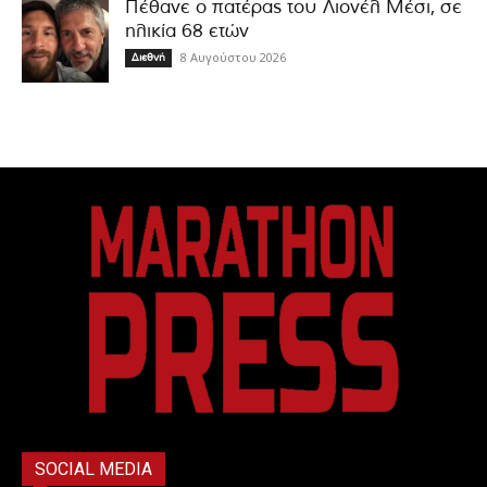
Πέθανε ο πατέρας του Λιονέλ Μέσι, σε
ηλικία 68 ετών
8 Αυγούστου 2026
Διεθνή
SOCIAL MEDIA