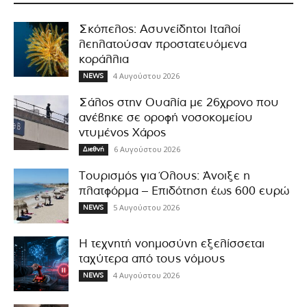
Σκόπελος: Ασυνείδητοι Ιταλοί
λεηλατούσαν προστατευόμενα
κοράλλια
4 Αυγούστου 2026
NEWS
Σάλος στην Ουαλία με 26χρονο που
ανέβηκε σε οροφή νοσοκομείου
ντυμένος Χάρος
6 Αυγούστου 2026
Διεθνή
Τουρισμός για Όλους: Άνοιξε η
πλατφόρμα – Επιδότηση έως 600 ευρώ
5 Αυγούστου 2026
NEWS
Η τεχνητή νοημοσύνη εξελίσσεται
ταχύτερα από τους νόμους
4 Αυγούστου 2026
NEWS