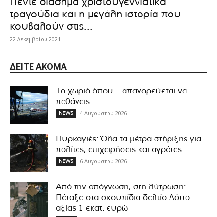
Πέντε διάσημα χριστουγεννιάτικα
τραγούδια και η μεγάλη ιστορία που
κουβαλούν στις...
22 Δεκεμβρίου 2021
ΔΕΊΤΕ ΑΚΌΜΑ
Το χωριό όπου… απαγορεύεται να
πεθάνεις
4 Αυγούστου 2026
NEWS
Πυρκαγιές: Όλα τα μέτρα στήριξης για
πολίτες, επιχειρήσεις και αγρότες
6 Αυγούστου 2026
NEWS
Από την απόγνωση, στη λύτρωση:
Πέταξε στα σκουπίδια δελτίο Λόττο
αξίας 1 εκατ. ευρώ