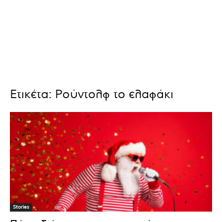
Ετικέτα: Ρούντολφ το ελαφάκι
Stories