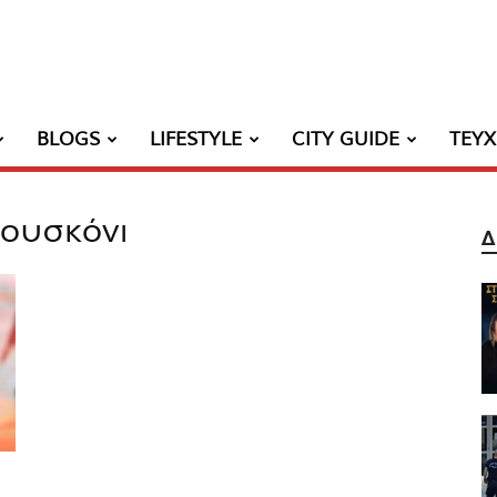
BLOGS
LIFESTYLE
CITY GUIDE
ΤΕΥ
λουσκόνι
Δ