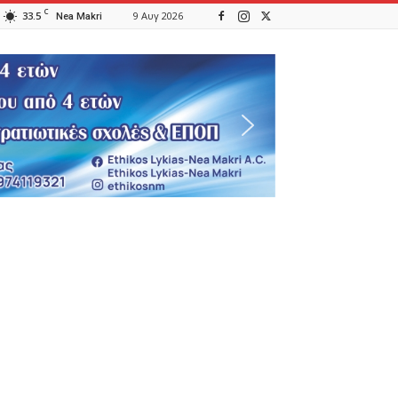
C
33.5
9 Αυγ 2026
Nea Makri