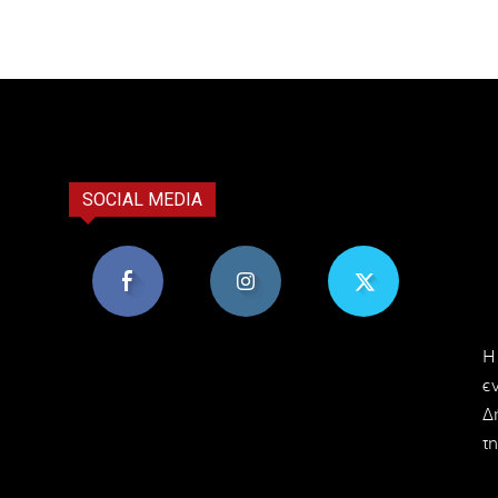
SOCIAL MEDIA
8,956
1,582
119
H
Υποστηρικτές
Ακόλουθοι
Ακόλουθοι
ε
Δ
τη