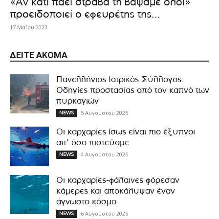
«Αν κάτι πάει στραβά τη βάψαμε όλοι»
προειδοποιεί ο εφευρέτης της...
17 Μαΐου 2023
ΔΕΊΤΕ ΑΚΌΜΑ
Πανελλήνιος Ιατρικός Σύλλογος:
Οδηγίες προστασίας από τον καπνό των
πυρκαγιών
5 Αυγούστου 2026
NEWS
Οι καρχαρίες ίσως είναι πιο έξυπνοι
απ’ όσο πιστεύαμε
4 Αυγούστου 2026
NEWS
Οι καρχαρίες-φάλαινες φόρεσαν
κάμερες και αποκάλυψαν έναν
άγνωστο κόσμο
6 Αυγούστου 2026
NEWS