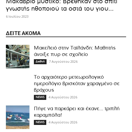
Μακάβριο μυστικό: Βρέθηκαν στο σπίτι
γνωστής ηθοποιού τα οστά του γιου...
6 Ιουλίου 2023
ΔΕΊΤΕ ΑΚΌΜΑ
Μακελειό στην Ταϊλάνδη: Μαθητής
άνοιξε πυρ σε σχολείο
7 Αυγούστου 2026
Διεθνή
Το αρχαιότερο μετεωρολογικό
ημερολόγιο βρισκόταν χαραγμένο σε
βράχους
4 Αυγούστου 2026
NEWS
Πήγε να παρκάρει και έκανε… τριπλή
καραμπόλα!
4 Αυγούστου 2026
NEWS