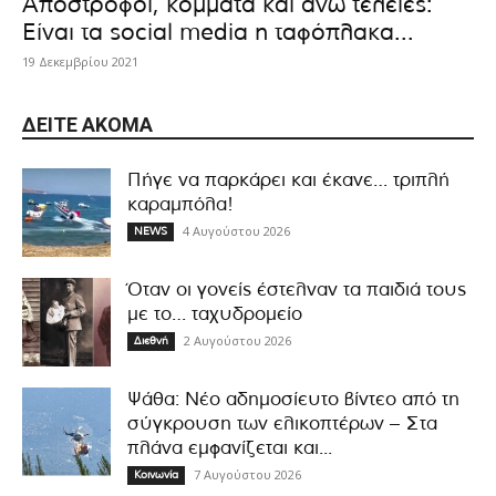
Απόστροφοι, κόμματα και άνω τελείες:
Είναι τα social media η ταφόπλακα...
19 Δεκεμβρίου 2021
ΔΕΊΤΕ ΑΚΌΜΑ
Πήγε να παρκάρει και έκανε… τριπλή
καραμπόλα!
4 Αυγούστου 2026
NEWS
Όταν οι γονείς έστελναν τα παιδιά τους
με το… ταχυδρομείο
2 Αυγούστου 2026
Διεθνή
Ψάθα: Νέο αδημοσίευτο βίντεο από τη
σύγκρουση των ελικοπτέρων – Στα
πλάνα εμφανίζεται και...
7 Αυγούστου 2026
Κοινωνία