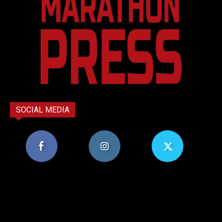
SOCIAL MEDIA
8,956
1,582
119
Υποστηρικτές
Ακόλουθοι
Ακόλουθοι