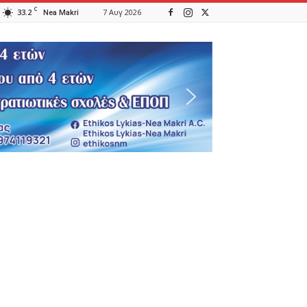
C
33.2
7 Αυγ 2026
Nea Makri