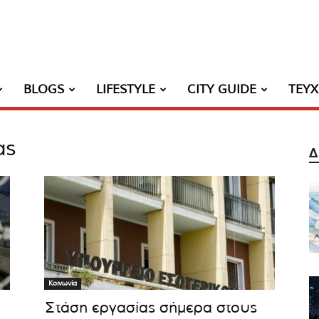
BLOGS
LIFESTYLE
CITY GUIDE
ΤΕΥ
ας
Δ
Κοινωνία
ά
Στάση εργασίας σήμερα στους