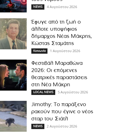
4 Αυγούστου 2026
NEWS
Έφυγε από τη ζωή ο
άλλοτε υποψήφιος
δήμαρχος Νέας Μάκρης,
Κώστας Σταμάτης
1 Αυγούστου 2026
Κοινωνία
Φεστιβάλ Μαραθώνα
2026: Οι επόμενες
θεατρικές παραστάσεις
στη Νέα Μάκρη
5 Αυγούστου 2026
LOCAL NEWS
Jimothy: Το παράξενο
ρακούν που έγινε ο νέος
σταρ του Σιάτλ
2 Αυγούστου 2026
NEWS