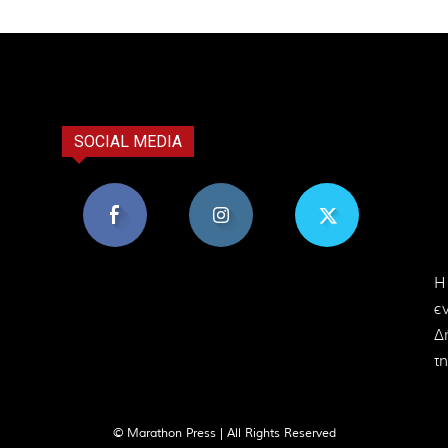
SOCIAL MEDIA
8,956
1,582
119
H
Υποστηρικτές
Ακόλουθοι
Ακόλουθοι
ε
Δ
τη
© Marathon Press | All Rights Reserved