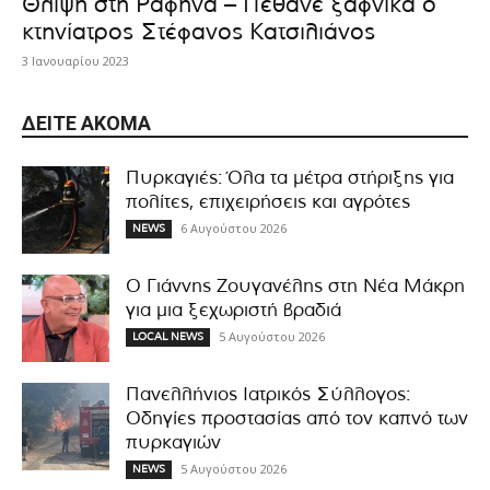
Θλίψη στη Ραφήνα – Πέθανε ξαφνικά ο
κτηνίατρος Στέφανος Κατσιλιάνος
3 Ιανουαρίου 2023
ΔΕΊΤΕ ΑΚΌΜΑ
Πυρκαγιές: Όλα τα μέτρα στήριξης για
πολίτες, επιχειρήσεις και αγρότες
6 Αυγούστου 2026
NEWS
Ο Γιάννης Ζουγανέλης στη Νέα Μάκρη
για μια ξεχωριστή βραδιά
5 Αυγούστου 2026
LOCAL NEWS
Πανελλήνιος Ιατρικός Σύλλογος:
Οδηγίες προστασίας από τον καπνό των
πυρκαγιών
5 Αυγούστου 2026
NEWS