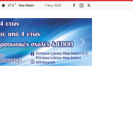
C
27.9
7 Αυγ 2026
Nea Makri