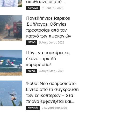
αποθεώνεται από...
31 Ιουλίου 2026
Κοινωνία
Πανελλήνιος Ιατρικός
Σύλλογος: Οδηγίες
προστασίας από τον
καπνό των πυρκαγιών
5 Αυγούστου 2026
NEWS
Πήγε να παρκάρει και
έκανε… τριπλή
καραμπόλα!
4 Αυγούστου 2026
NEWS
Ψάθα: Νέο αδημοσίευτο
βίντεο από τη σύγκρουση
των ελικοπτέρων – Στα
πλάνα εμφανίζεται και...
7 Αυγούστου 2026
Κοινωνία