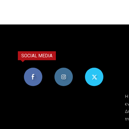
SOCIAL MEDIA
8,956
1,582
119
H
Υποστηρικτές
Ακόλουθοι
Ακόλουθοι
ε
Δ
τη