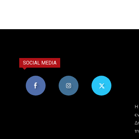
SOCIAL MEDIA
8,956
1,582
119
H
Υποστηρικτές
Ακόλουθοι
Ακόλουθοι
ε
Δ
τη