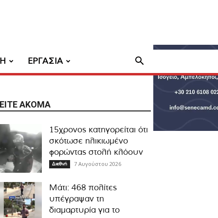
ΧΗ
ΕΡΓΑΣΙΑ
ΕΊΤΕ ΑΚΌΜΑ
15χρονος κατηγορείται ότι
σκότωσε ηλικιωμένο
φορώντας στολή κλόουν
7 Αυγούστου 2026
Διεθνή
Μάτι: 468 πολίτες
υπέγραψαν τη
διαμαρτυρία για το