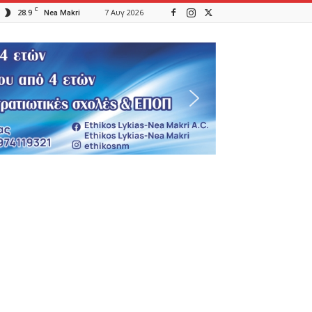
C
28.9
7 Αυγ 2026
Nea Makri