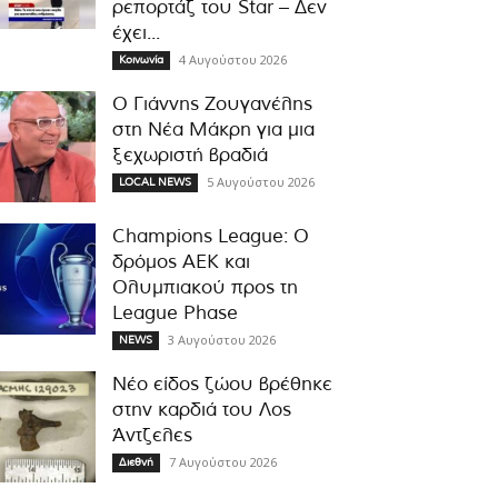
ρεπορτάζ του Star – Δεν
έχει...
4 Αυγούστου 2026
Κοινωνία
Ο Γιάννης Ζουγανέλης
στη Νέα Μάκρη για μια
ξεχωριστή βραδιά
5 Αυγούστου 2026
LOCAL NEWS
Champions League: Ο
δρόμος ΑΕΚ και
Ολυμπιακού προς τη
League Phase
3 Αυγούστου 2026
NEWS
Νέο είδος ζώου βρέθηκε
στην καρδιά του Λος
Άντζελες
7 Αυγούστου 2026
Διεθνή