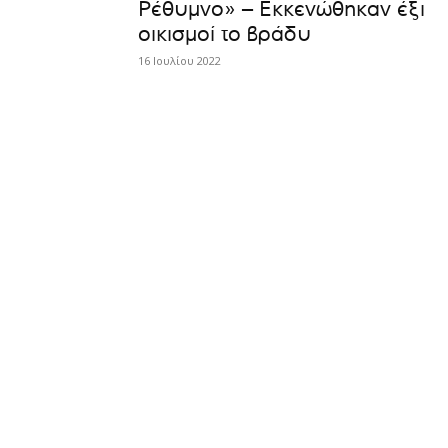
Ρέθυμνο» – Εκκενώθηκαν έξι
οικισμοί το βράδυ
16 Ιουλίου 2022