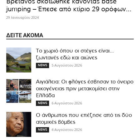
Βρετανός σκοτώθηκε κάνοντας base
jumping – Έπεσε από κτίριο 29 ορόφων...
29 Ιανουαρίου 2024
ΔΕΊΤΕ ΑΚΌΜΑ
Το χωριό όπου οι στέγες είναι…
ζωντανές εδώ και αιώνες
5 Αυγούστου 2026
NEWS
Αιγιάλεια: Οι φλόγες έσβησαν το όνειρο
οικογένειας πριν μετακομίσει στην
Ελλάδα
6 Αυγούστου 2026
NEWS
Ο άνθρωπος που επέζησε από τις δύο
ατομικές βόμβες
4 Αυγούστου 2026
NEWS