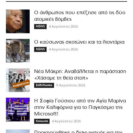
Ο άνθρωπος που επέζησε από τις δύο
ατομικές βόμβες
4 Αυγούστου 2026
NEWS
Ο καύσωνας σκοτώνει και τα λιοντάρια
4 Αυγούστου 2026
NEWS
Νέα Μάκρη: Αναβάλλεται η παράσταση
«Χάσαμε τη θεία στοπ»
9 Αυγούστου 2026
Εκδηλώσεις
Η Σοφία Γούσιου από την Αγία Μαρίνα
στην Καλιφόρνια για το Παγκόσμιο της
Microsoft!
4 Αυγούστου 2026
Κοινωνία
Προκηρύχθηκε ο διαγωνισμός για την