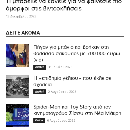
Τι μπορείτε να κάνετε για να φαίνεστε πιο
όμορφοι στις βιντεοκλήσεις
13 Δεκεμβρίου 2023
ΔΕΊΤΕ ΑΚΌΜΑ
Πήγαν για μπάνιο και βρήκαν στη
θάλασσα σακούλες με 700.000 ευρώ
(vid)
31 Ιουλίου 2026
Διεθνή
Η «επιδημία γέλιου» που έκλεισε
σχολεία
2 Αυγούστου 2026
Διεθνή
Spider-Man και Toy Story από τον
κινηματογράφο Σίσσυ στη Νέα Μάκρη
6 Αυγούστου 2026
Guide