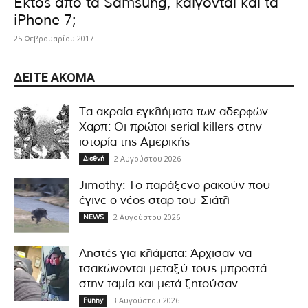
Εκτός από τα Samsung, καίγονται και τα
iPhone 7;
25 Φεβρουαρίου 2017
ΔΕΊΤΕ ΑΚΌΜΑ
Τα ακραία εγκλήματα των αδερφών
Χαρπ: Οι πρώτοι serial killers στην
ιστορία της Αμερικής
2 Αυγούστου 2026
Διεθνή
Jimothy: Το παράξενο ρακούν που
έγινε ο νέος σταρ του Σιάτλ
2 Αυγούστου 2026
NEWS
Ληστές για κλάματα: Άρχισαν να
τσακώνονται μεταξύ τους μπροστά
στην ταμία και μετά ζητούσαν...
3 Αυγούστου 2026
Funny