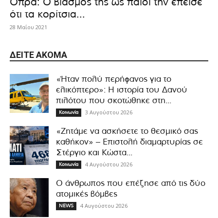
Όπρα: Ο βιασμός της ως παιδί την έπεισε
ότι τα κορίτσια...
28 Μαΐου 2021
ΔΕΊΤΕ ΑΚΌΜΑ
«Ήταν πολύ περήφανος για το
ελικόπτερο»: Η ιστορία του Δανού
πιλότου που σκοτώθηκε στη...
3 Αυγούστου 2026
Κοινωνία
«Ζητάμε να ασκήσετε το θεσμικό σας
καθήκον» – Επιστολή διαμαρτυρίας σε
Στέργιο και Κώστα...
4 Αυγούστου 2026
Κοινωνία
Ο άνθρωπος που επέζησε από τις δύο
ατομικές βόμβες
4 Αυγούστου 2026
NEWS