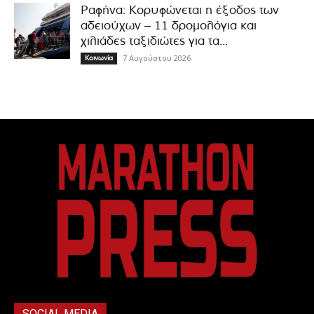
Ραφήνα: Κορυφώνεται η έξοδος των
αδειούχων – 11 δρομολόγια και
χιλιάδες ταξιδιώτες για τα...
7 Αυγούστου 2026
Κοινωνία
SOCIAL MEDIA