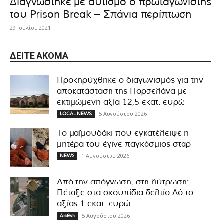
Διαγνώστηκε με αυτισμό ο πρωταγωνιστής
του Prison Break – Σπάνια περίπτωση
29 Ιουλίου 2021
ΔΕΊΤΕ ΑΚΌΜΑ
Προκηρύχθηκε ο διαγωνισμός για την
αποκατάσταση της Πορσελάνα με
εκτιμώμενη αξία 12,5 εκατ. ευρώ
5 Αυγούστου 2026
LOCAL NEWS
Το μαϊμουδάκι που εγκατέλειψε η
μητέρα του έγινε παγκόσμιος σταρ
1 Αυγούστου 2026
NEWS
Από την απόγνωση, στη λύτρωση:
Πέταξε στα σκουπίδια δελτίο Λόττο
αξίας 1 εκατ. ευρώ
5 Αυγούστου 2026
Διεθνή