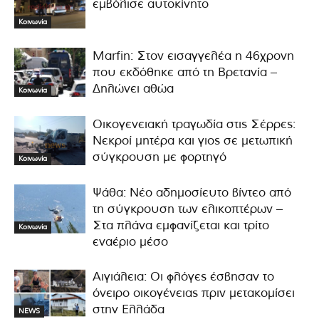
εμβόλισε αυτοκίνητο
Κοινωνία
Marfin: Στον εισαγγελέα η 46χρονη
που εκδόθηκε από τη Βρετανία –
Δηλώνει αθώα
Κοινωνία
Οικογενειακή τραγωδία στις Σέρρες:
Νεκροί μητέρα και γιος σε μετωπική
σύγκρουση με φορτηγό
Κοινωνία
Ψάθα: Νέο αδημοσίευτο βίντεο από
τη σύγκρουση των ελικοπτέρων –
Στα πλάνα εμφανίζεται και τρίτο
Κοινωνία
εναέριο μέσο
Αιγιάλεια: Οι φλόγες έσβησαν το
όνειρο οικογένειας πριν μετακομίσει
στην Ελλάδα
NEWS