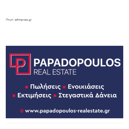
Πηγή: iefimerida.gr