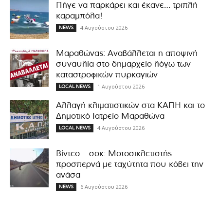
Πήγε να παρκάρει και έκανε… τριπλή
καραμπόλα!
4 Αυγούστου 2026
NEWS
Μαραθώνας: Αναβάλλεται η αποψινή
συναυλία στο δημαρχείο λόγω των
καταστροφικών πυρκαγιών
1 Αυγούστου 2026
LOCAL NEWS
Αλλαγή κλιματιστικών στα ΚΑΠΗ και το
Δημοτικό Ιατρείο Μαραθώνα
4 Αυγούστου 2026
LOCAL NEWS
Βίντεο – σοκ: Μοτοσικλετιστής
προσπερνά με ταχύτητα που κόβει την
ανάσα
6 Αυγούστου 2026
NEWS