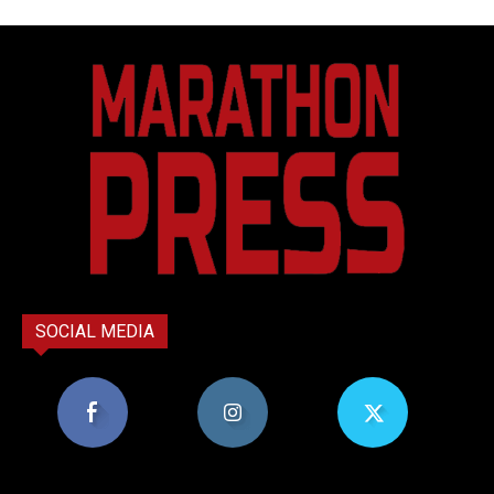
SOCIAL MEDIA
8,956
1,582
119
Υποστηρικτές
Ακόλουθοι
Ακόλουθοι