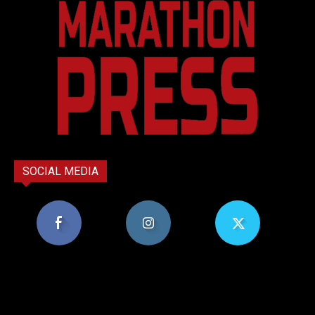
SOCIAL MEDIA
8,956
1,582
119
Υποστηρικτές
Ακόλουθοι
Ακόλουθοι