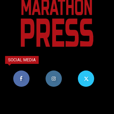
SOCIAL MEDIA
8,956
1,582
119
Υποστηρικτές
Ακόλουθοι
Ακόλουθοι