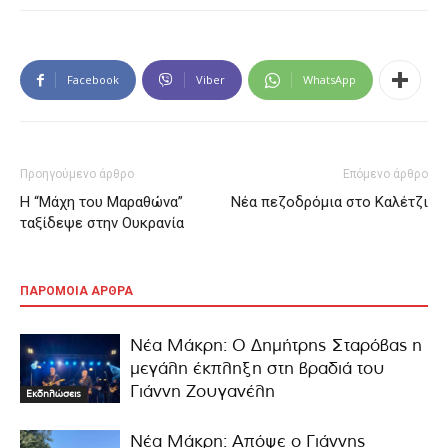
Facebook
Viber
WhatsApp
Προηγούμενο άρθρο
Επόμενο άρθρο
Η “Μάχη του Μαραθώνα”
Νέα πεζοδρόμια στο Καλέτζι
ταξίδεψε στην Ουκρανία
ΠΑΡΟΜΟΙΑ ΑΡΘΡΑ
Νέα Μάκρη: Ο Δημήτρης Σταρόβας η
μεγάλη έκπληξη στη βραδιά του
Γιάννη Ζουγανέλη
Εκδηλώσεις
Νέα Μάκρη: Απόψε ο Γιάννης