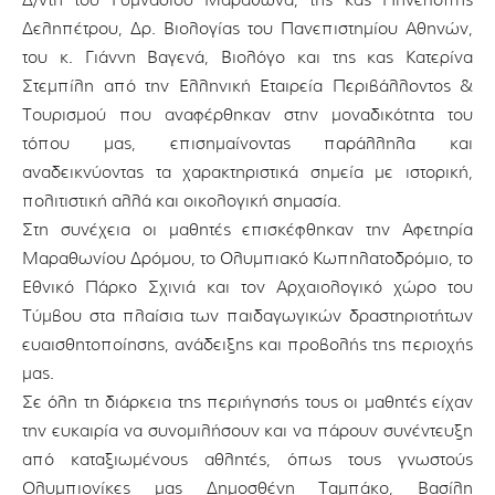
Δ/ντή του Γυμνασίου Μαραθώνα, της κας Πηνελόπης
Δεληπέτρου, Δρ. Βιολογίας του Πανεπιστημίου Αθηνών,
του κ. Γιάννη Βαγενά, Βιολόγο και της κας Κατερίνα
Στεμπίλη από την Ελληνική Εταιρεία Περιβάλλοντος &
Τουρισμού που αναφέρθηκαν στην μοναδικότητα του
τόπου μας, επισημαίνοντας παράλληλα και
αναδεικνύοντας τα χαρακτηριστικά σημεία με ιστορική,
πολιτιστική αλλά και οικολογική σημασία.
Στη συνέχεια οι μαθητές επισκέφθηκαν την Αφετηρία
Μαραθωνίου Δρόμου, το Ολυμπιακό Κωπηλατοδρόμιο, το
Εθνικό Πάρκο Σχινιά και τον Αρχαιολογικό χώρο του
Τύμβου στα πλαίσια των παιδαγωγικών δραστηριοτήτων
ευαισθητοποίησης, ανάδειξης και προβολής της περιοχής
μας.
Σε όλη τη διάρκεια της περιήγησής τους οι μαθητές είχαν
την ευκαιρία να συνομιλήσουν και να πάρουν συνέντευξη
από καταξιωμένους αθλητές, όπως τους γνωστούς
Ολυμπιονίκες μας Δημοσθένη Ταμπάκο, Βασίλη