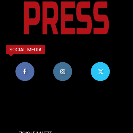
SOCIAL MEDIA
8,956
1,582
119
Υποστηρικτές
Ακόλουθοι
Ακόλουθοι