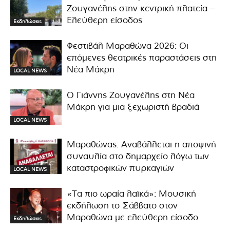
Ζουγανέλης στην κεντρική πλατεία –
Ελεύθερη είσοδος
Εκδηλώσεις
Φεστιβάλ Μαραθώνα 2026: Οι
επόμενες θεατρικές παραστάσεις στη
Νέα Μάκρη
LOCAL NEWS
Ο Γιάννης Ζουγανέλης στη Νέα
Μάκρη για μια ξεχωριστή βραδιά
LOCAL NEWS
Μαραθώνας: Αναβάλλεται η αποψινή
συναυλία στο δημαρχείο λόγω των
καταστροφικών πυρκαγιών
LOCAL NEWS
«Τα πιο ωραία λαϊκά»: Μουσική
εκδήλωση το Σάββατο στον
Μαραθώνα με ελεύθερη είσοδο
Εκδηλώσεις