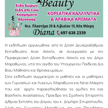
Η εκδήλωση οργανώθηκε από τη Δ/νση Δευτεροβάθμιας
Εκπαίδευσης Ανατ. Αττικής, σε συνεργασία με την
Περιφερειακή Δ/νση Εκπαίδευσης Αττικής και τον Δήμο
Μαραθώνος, υπό την αιγίδα του Υπουργείου Παιδείας Δια
Βίου Μάθησης και Θρησκευμάτων.
Στην εκδήλωση συμμετείχαν οι μαθητές και οι μαθήτριες
των Γυμνασίων και Λυκείων Μαραθώνα και Νέας Μάκρης
που κατ΄ αρχήν παρακολούθησαν τις ομιλίες της κας
Βασιλικής Αναστασίους, Πρόεδρο της Σχολικής Επιτροπής
Δ/θμιας Εκπ/σης του Δήμου, του κ. Δημήτρη Σπυρόπουλο,