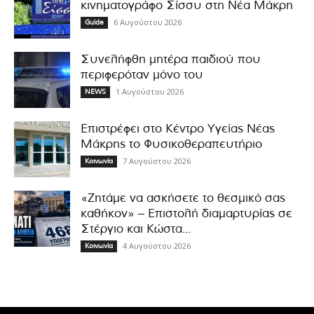
κινηματογράφο Σίσσυ στη Νέα Μάκρη
6 Αυγούστου 2026
Guide
Συνελήφθη μητέρα παιδιού που
περιφερόταν μόνο του
1 Αυγούστου 2026
NEWS
Επιστρέφει στο Κέντρο Υγείας Νέας
Μάκρης το Φυσικοθεραπευτήριο
7 Αυγούστου 2026
Κοινωνία
«Ζητάμε να ασκήσετε το θεσμικό σας
καθήκον» – Επιστολή διαμαρτυρίας σε
Στέργιο και Κώστα...
4 Αυγούστου 2026
Κοινωνία