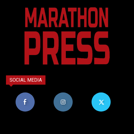
SOCIAL MEDIA
8,956
1,582
119
Υποστηρικτές
Ακόλουθοι
Ακόλουθοι