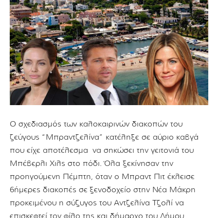
Ο σχεδιασμός των καλοκαιρινών διακοπών του
ζεύγους “Μπραντζελίνα” κατέληξε σε αύριο καβγά
που είχε αποτέλεσμα να σηκώσει την γειτονιά του
Μπέβερλι Χιλς στο πόδι. Όλα ξεκίνησαν την
προηγούμενη Πέμπτη, όταν ο Μπραντ Πιτ έκλεισε
6ήμερες διακοπές σε ξενοδοχείο στην Νέα Μάκρη
προκειμένου η σύζυγος του Αντζελίνα Τζολί να
επισκεφτεί τον φίλο της και δήμαρχο του Δήμου