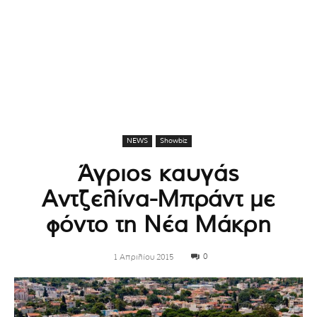
NEWS
Showbiz
Άγριος καυγάς
Αντζελίνα-Μπράντ με
φόντο τη Νέα Μάκρη
0
1 Απριλίου 2015