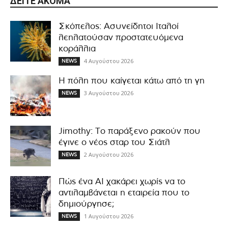
ΔΕΊΤΕ ΑΚΌΜΑ
Σκόπελος: Ασυνείδητοι Ιταλοί
λεηλατούσαν προστατευόμενα
κοράλλια
4 Αυγούστου 2026
NEWS
Η πόλη που καίγεται κάτω από τη γη
3 Αυγούστου 2026
NEWS
Jimothy: Το παράξενο ρακούν που
έγινε ο νέος σταρ του Σιάτλ
2 Αυγούστου 2026
NEWS
Πώς ένα AI χακάρει χωρίς να το
αντιλαμβάνεται η εταιρεία που το
δημιούργησε;
1 Αυγούστου 2026
NEWS