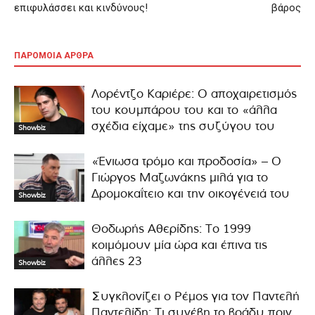
επιφυλάσσει και κινδύνους!
βάρος
ΠΑΡΟΜΟΙΑ ΑΡΘΡΑ
Λορέντζο Καριέρε: Ο αποχαιρετισμός
του κουμπάρου του και το «άλλα
σχέδια είχαμε» της συζύγου του
Showbiz
«Ένιωσα τρόμο και προδοσία» – Ο
Γιώργος Μαζωνάκης μιλά για το
Δρομοκαΐτειο και την οικογένειά του
Showbiz
Θοδωρής Αθερίδης: Το 1999
κοιμόμουν μία ώρα και έπινα τις
άλλες 23
Showbiz
Συγκλονίζει ο Ρέμος για τον Παντελή
Παντελίδη: Τι συνέβη το βράδυ πριν