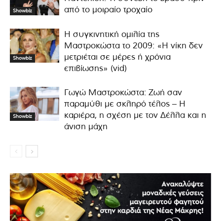
από το μοιραίο τροχαίο
Showbiz
Η συγκινητική ομιλία της
Μαστροκώστα το 2009: «Η νίκη δεν
μετριέται σε μέρες ή χρόνια
Showbiz
επιβίωσης» (vid)
Γωγώ Μαστροκώστα: Ζωή σαν
παραμύθι με σκληρό τέλος – Η
καριέρα, η σχέση με τον Δέλλα και η
Showbiz
άνιση μάχη