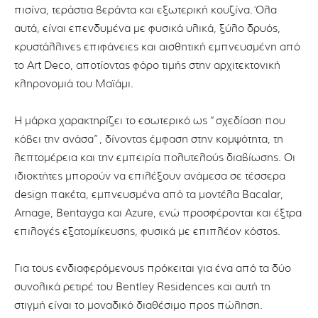
πισίνα, τεράστια βεράντα και εξωτερική κουζίνα. Όλα
αυτά, είναι επενδυμένα με φυσικά υλικά, ξύλο δρυός,
κρυστάλλινες επιφάνειες και αισθητική εμπνευσμένη από
το Art Deco, αποτίοντας φόρο τιμής στην αρχιτεκτονική
κληρονομιά του Μαϊάμι.
Η μάρκα χαρακτηρίζει το εσωτερικό ως “σχεδίαση που
κόβει την ανάσα”, δίνοντας έμφαση στην κομψότητα, τη
λεπτομέρεια και την εμπειρία πολυτελούς διαβίωσης. Οι
ιδιοκτήτες μπορούν να επιλέξουν ανάμεσα σε τέσσερα
design πακέτα, εμπνευσμένα από τα μοντέλα Bacalar,
Arnage, Bentayga και Azure, ενώ προσφέρονται και έξτρα
επιλογές εξατομίκευσης, φυσικά με επιπλέον κόστος.
Για τους ενδιαφερόμενους πρόκειται για ένα από τα δύο
συνολικά ρετιρέ του Bentley Residences και αυτή τη
στιγμή είναι το μοναδικό διαθέσιμο προς πώληση.