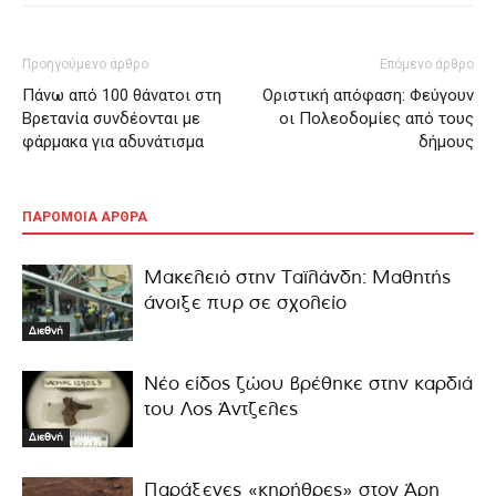
Προηγούμενο άρθρο
Επόμενο άρθρο
Πάνω από 100 θάνατοι στη
Οριστική απόφαση: Φεύγουν
Βρετανία συνδέονται με
οι Πολεοδομίες από τους
φάρμακα για αδυνάτισμα
δήμους
ΠΑΡΟΜΟΙΑ ΑΡΘΡΑ
Μακελειό στην Ταϊλάνδη: Μαθητής
άνοιξε πυρ σε σχολείο
Διεθνή
Νέο είδος ζώου βρέθηκε στην καρδιά
του Λος Άντζελες
Διεθνή
Παράξενες «κηρήθρες» στον Άρη