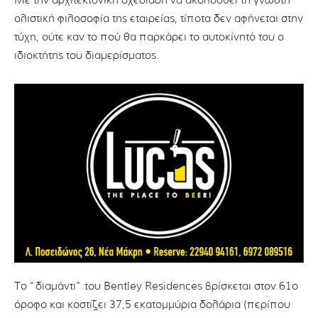
Με την αρχιτεκτονική σχεδίαση να ακολουθεί τη γνωστή
ολιστική φιλοσοφία της εταιρείας, τίποτα δεν αφήνεται στην
τύχη, ούτε καν το πού θα παρκάρει το αυτοκίνητό του ο
ιδιοκτήτης του διαμερίσματος.
Το “διαμάντι” του Bentley Residences βρίσκεται στον 61ο
όροφο και κοστίζει 37,5 εκατομμύρια δολάρια (περίπου