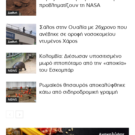
προβληματίζουν τη NASA
Διεθνή
Σάλος στην Ουαλία με 26χρονο που
ανέβηκε σε οροφή νοσοκομείου
ντυμένος Χάρος
Διεθνή
Κολομβία: Διέσωσαν υποσιτισμένο
μωρό ιπποπόταμο από την «αποικία»
του Εσκομπάρ
NEWS
Ρωμαϊκός θησαυρός αποκαλύφθηκε
κάτω από σιδηροδρομική γραμμή
NEWS