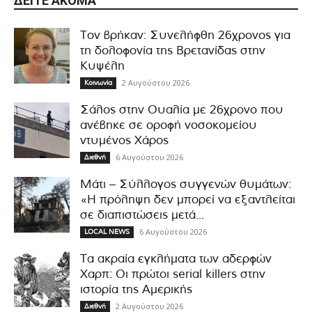
ΔΕΊΤΕ ΑΚΌΜΑ
Τον βρήκαν: Συνελήφθη 26χρονος για
τη δολοφονία της Βρετανίδας στην
Κυψέλη
2 Αυγούστου 2026
Κοινωνία
Σάλος στην Ουαλία με 26χρονο που
ανέβηκε σε οροφή νοσοκομείου
ντυμένος Χάρος
6 Αυγούστου 2026
Διεθνή
Μάτι – Σύλλογος συγγενών θυμάτων:
«Η πρόληψη δεν μπορεί να εξαντλείται
σε διαπιστώσεις μετά...
6 Αυγούστου 2026
LOCAL NEWS
Τα ακραία εγκλήματα των αδερφών
Χαρπ: Οι πρώτοι serial killers στην
ιστορία της Αμερικής
2 Αυγούστου 2026
Διεθνή