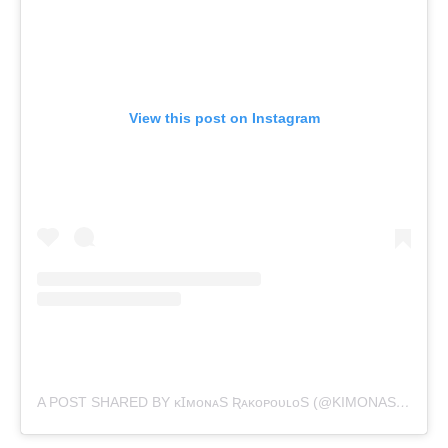
View this post on Instagram
A POST SHARED BY ᴋꞮᴍᴏɴᴀS ƦᴀᴋᴏᴘᴏᴜʟᴏS (@KIMONAS.RAKOPOULOS)