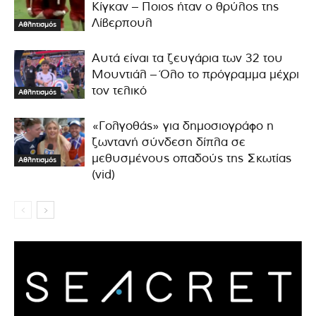
Κίγκαν – Ποιος ήταν ο θρύλος της
Λίβερπουλ
Αθλητισμός
Αυτά είναι τα ζευγάρια των 32 του
Μουντιάλ – Όλο το πρόγραμμα μέχρι
τον τελικό
Αθλητισμός
«Γολγοθάς» για δημοσιογράφο η
ζωντανή σύνδεση δίπλα σε
μεθυσμένους οπαδούς της Σκωτίας
Αθλητισμός
(vid)