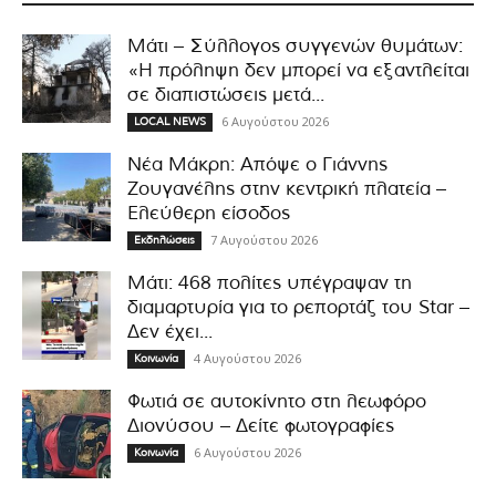
Μάτι – Σύλλογος συγγενών θυμάτων:
«Η πρόληψη δεν μπορεί να εξαντλείται
σε διαπιστώσεις μετά...
6 Αυγούστου 2026
LOCAL NEWS
Νέα Μάκρη: Απόψε ο Γιάννης
Ζουγανέλης στην κεντρική πλατεία –
Ελεύθερη είσοδος
7 Αυγούστου 2026
Εκδηλώσεις
Μάτι: 468 πολίτες υπέγραψαν τη
διαμαρτυρία για το ρεπορτάζ του Star –
Δεν έχει...
4 Αυγούστου 2026
Κοινωνία
Φωτιά σε αυτοκίνητο στη λεωφόρο
Διονύσου – Δείτε φωτογραφίες
6 Αυγούστου 2026
Κοινωνία