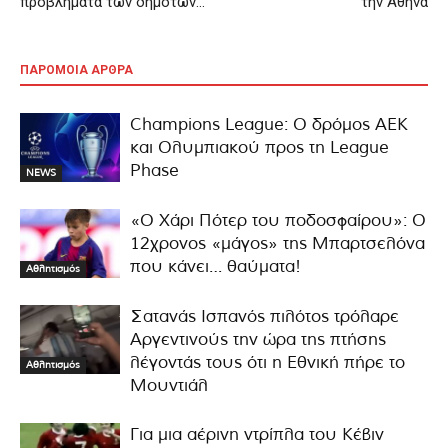
προβλήματα των δημοτών…
την Αθήνα
ΠΑΡΟΜΟΙΑ ΑΡΘΡΑ
Champions League: Ο δρόμος ΑΕΚ
και Ολυμπιακού προς τη League
Phase
NEWS
«Ο Χάρι Πότερ του ποδοσφαίρου»: Ο
12χρονος «μάγος» της Μπαρτσελόνα
που κάνει… θαύματα!
Αθλητισμός
Σατανάς Ισπανός πιλότος τρόλαρε
Αργεντινούς την ώρα της πτήσης
λέγοντάς τους ότι η Εθνική πήρε το
Αθλητισμός
Μουντιάλ
Για μια αέρινη ντρίπλα του Κέβιν