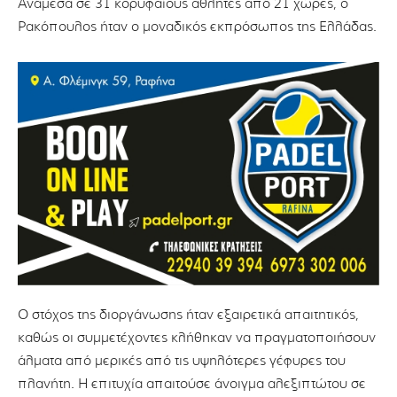
Ανάμεσα σε 31 κορυφαίους αθλητές από 21 χώρες, ο
Ρακόπουλος ήταν ο μοναδικός εκπρόσωπος της Ελλάδας.
Ο στόχος της διοργάνωσης ήταν εξαιρετικά απαιτητικός,
καθώς οι συμμετέχοντες κλήθηκαν να πραγματοποιήσουν
άλματα από μερικές από τις υψηλότερες γέφυρες του
πλανήτη. Η επιτυχία απαιτούσε άνοιγμα αλεξιπτώτου σε