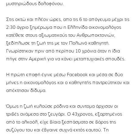
μυστηριώδους δολοφόνου.
Στις οκτώ και πλέον ώρες, απο τις 6 το απόγευμα μέχρι τις
2:30 άγριο ξημέρωμα που η Ελληνίδα οικονομολόγος
κατέθετε στους αξιωματικούς του Ανθρωποκτονιών,
ξεδίπλωσε τη ζωή της με τον Πολωνό καθηγητή.
Γνωρίστηκαν πριν από περίπου 10 χρόνια όταν η ίδια
πήγε στην Αμερική για να κάνει μεταπτυχιακές σπουδές.
Η πρώτη επαφή έγινε μέσω Facebook και μέσα σε δύο
μήνες η οικονομολόγος και ο καθηγητής παντρεύτηκαν και
απέκτησαν δίδυμα.
Όμως η ζωή κυλούσε ρόδινα και συντομα άρχισαν οι
τριβές ανάμεσα στο ζευγάρι. Ο 43χρονος, εξαρτημένος
από το αλκοόλ, είχε βίαια ξεσπάσματα σε βάρος της
συζύγου του και έβγαινε συχνά εκτός εαυτού. Τη