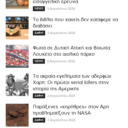
εισαγγελική έρευνα
5 Αυγούστου 2026
NEWS
Το βιβλίο που κανείς δεν κατάφερε να
διαβάσει
2 Αυγούστου 2026
Διεθνή
Φωτιά σε Δυτική Αττική και Βοιωτία:
Λουκέτο στο αιολικό πάρκο
6 Αυγούστου 2026
NEWS
Τα ακραία εγκλήματα των αδερφών
Χαρπ: Οι πρώτοι serial killers στην
ιστορία της Αμερικής
2 Αυγούστου 2026
Διεθνή
Παράξενες «κηρήθρες» στον Άρη
προβληματίζουν τη NASA
7 Αυγούστου 2026
Διεθνή