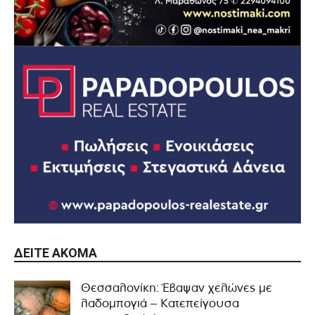
ΔΕΊΤΕ ΑΚΌΜΑ
Θεσσαλονίκη: Έβαψαν χελώνες με
λαδομπογιά – Κατεπείγουσα