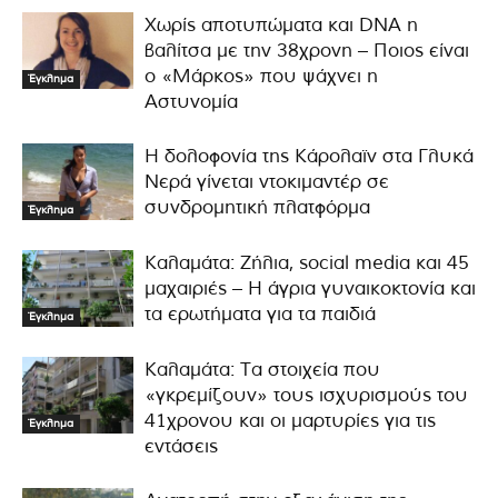
Χωρίς αποτυπώματα και DNA η
βαλίτσα με την 38χρονη – Ποιος είναι
ο «Μάρκος» που ψάχνει η
Έγκλημα
Αστυνομία
Η δολοφονία της Κάρολαϊν στα Γλυκά
Νερά γίνεται ντοκιμαντέρ σε
συνδρομητική πλατφόρμα
Έγκλημα
Καλαμάτα: Ζήλια, social media και 45
μαχαιριές – Η άγρια γυναικοκτονία και
τα ερωτήματα για τα παιδιά
Έγκλημα
Καλαμάτα: Τα στοιχεία που
«γκρεμίζουν» τους ισχυρισμούς του
41χρονου και οι μαρτυρίες για τις
Έγκλημα
εντάσεις