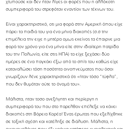
χτυπούσε και δεν ήταν λίγες οι φορές που η αλλόκοτη
συμπεριφορά του στρεφόταν εναντίον των τέκνων του.
Είναι χαρακτηριστικό, οτι μια φορά στην Αμερική όπου είχε
πάρει τα παιδιά του για ένα μήνα διακοπές (σ.σ την
επιμέλεια την ειχε η μητέρα ομως εκείνος τα έπαιρνε μια
φορά τον χρόνο για ένα μήνα είτε στην ιδιαίτερη πατρίδα
του την Πολωνία, είτε στις ΗΠΑ) τα είχε ξεχάσει δύο
ημέρες σε ένα παγκάκι έξω από το σπίτι του καθώς είχε
καταναλώσει τόση ποσότητα οινοπνεύματος που όσοι
γνωρίζουν λένε χαρακτηριστικά ότι «ήταν τόσο “τύφλα”,
που δεν θυμόταν ούτε το όνομά του».
Μάλιστα, ηταν τοσο ανεξήγητη και περίεργη η
συμπεριφορά του που στο παρελθον επέλεξε να κάνει
διακοπές στη Βόρεια Κορέα! Ένας έρωτας που εξελίχθηκε
σε τοξική σχέση και κατέληξε σε διάλυση. Μάλιστα, η