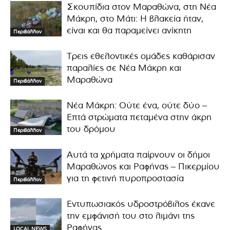
Σκουπίδια στον Μαραθώνα, στη Νέα
Μάκρη, στο Μάτι: Η βλακεία ήταν,
είναι και θα παραμείνει ανίκητη
Περιβάλλον
Τρεις εθελοντικές ομάδες καθάρισαν
παραλίες σε Νέα Μάκρη και
Μαραθώνα
Περιβάλλον
Νέα Μάκρη: Ούτε ένα, ούτε δύο –
Επτά στρώματα πεταμένα στην άκρη
του δρόμου
Περιβάλλον
Αυτά τα χρήματα παίρνουν οι δήμοι
Μαραθώνος και Ραφήνας – Πικερμίου
για τη φετινή πυροπροστασία
Περιβάλλον
Εντυπωσιακός υδροστρόβιλος έκανε
την εμφάνισή του στο λιμάνι της
Ραφήνας
LOCAL NEWS