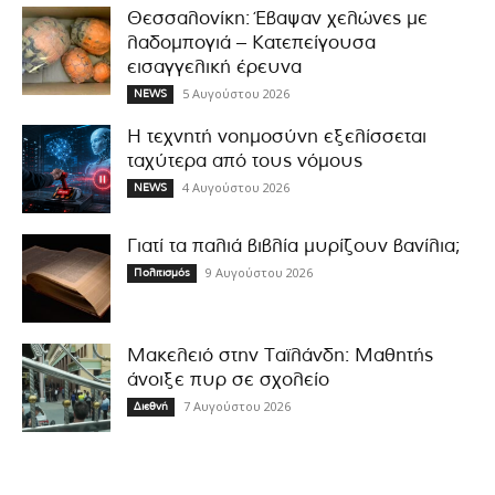
Θεσσαλονίκη: Έβαψαν χελώνες με
λαδομπογιά – Κατεπείγουσα
εισαγγελική έρευνα
5 Αυγούστου 2026
NEWS
Η τεχνητή νοημοσύνη εξελίσσεται
ταχύτερα από τους νόμους
4 Αυγούστου 2026
NEWS
Γιατί τα παλιά βιβλία μυρίζουν βανίλια;
9 Αυγούστου 2026
Πολιτισμός
Μακελειό στην Ταϊλάνδη: Μαθητής
άνοιξε πυρ σε σχολείο
7 Αυγούστου 2026
Διεθνή