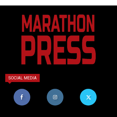
SOCIAL MEDIA
8,956
1,582
119
Υποστηρικτές
Ακόλουθοι
Ακόλουθοι