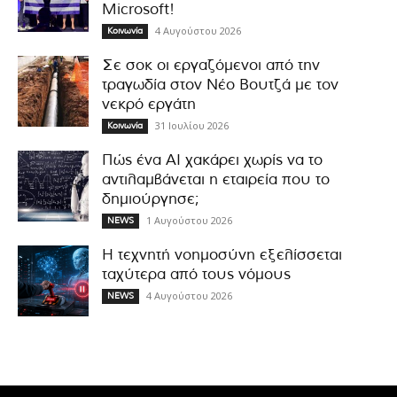
Microsoft!
4 Αυγούστου 2026
Κοινωνία
Σε σοκ οι εργαζόμενοι από την
τραγωδία στον Νέο Βουτζά με τον
νεκρό εργάτη
31 Ιουλίου 2026
Κοινωνία
Πώς ένα AI χακάρει χωρίς να το
αντιλαμβάνεται η εταιρεία που το
δημιούργησε;
1 Αυγούστου 2026
NEWS
Η τεχνητή νοημοσύνη εξελίσσεται
ταχύτερα από τους νόμους
4 Αυγούστου 2026
NEWS