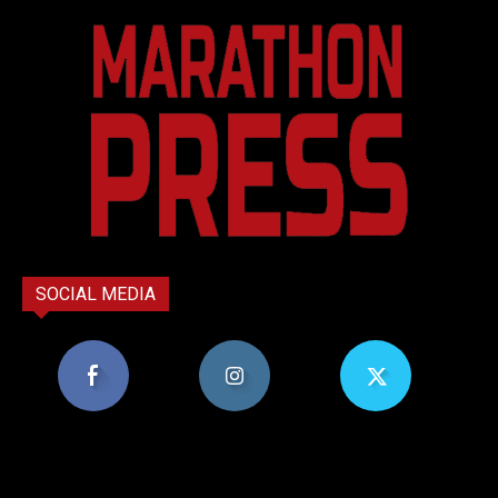
SOCIAL MEDIA
8,956
1,582
119
Υποστηρικτές
Ακόλουθοι
Ακόλουθοι