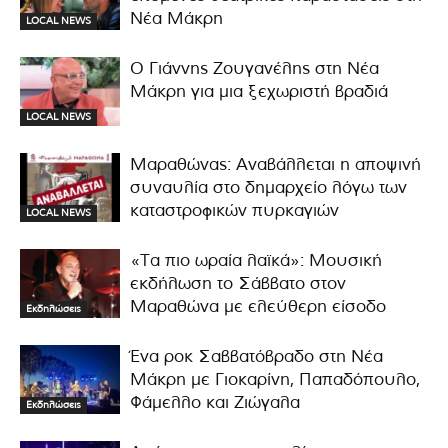
Νέα Μάκρη
LOCAL NEWS
Ο Γιάννης Ζουγανέλης στη Νέα
Μάκρη για μια ξεχωριστή βραδιά
LOCAL NEWS
Μαραθώνας: Αναβάλλεται η αποψινή
συναυλία στο δημαρχείο λόγω των
καταστροφικών πυρκαγιών
LOCAL NEWS
«Τα πιο ωραία λαϊκά»: Μουσική
εκδήλωση το Σάββατο στον
Μαραθώνα με ελεύθερη είσοδο
Εκδηλώσεις
Ένα ροκ Σαββατόβραδο στη Νέα
Μάκρη με Γιοκαρίνη, Παπαδόπουλο,
Φάμελλο και Ζιώγαλα
Εκδηλώσεις