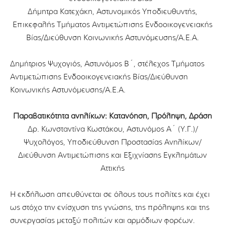
Δήμητρα Κατεχάκη, Αστυνομικός Υποδιευθυντής,
Επικεφαλής Τμήματος Αντιμετώπισης Ενδοοικογενειακής
Βίας/Διεύθυνση Κοινωνικής Αστυνόμευσης/Α.Ε.Α.
Δημήτριος Ψυχογιός, Αστυνόμος Β΄, στέλεχος Τμήματος
Αντιμετώπισης Ενδοοικογενειακής Βίας/Διεύθυνση
Κοινωνικής Αστυνόμευσης/Α.Ε.Α.
Παραβατικότητα ανηλίκων: Κατανόηση, Πρόληψη, Δράση
Δρ. Κωνσταντίνα Κωστάκου, Αστυνόμος Α΄ (Υ.Γ.)/
Ψυχολόγος, Υποδιεύθυνση Προστασίας Ανηλίκων/
Διεύθυνση Αντιμετώπισης και Εξιχνίασης Εγκλημάτων
Αττικής
Η εκδήλωση απευθύνεται σε όλους τους πολίτες και έχει
ως στόχο την ενίσχυση της γνώσης, της πρόληψης και της
συνεργασίας μεταξύ πολιτών και αρμόδιων φορέων.