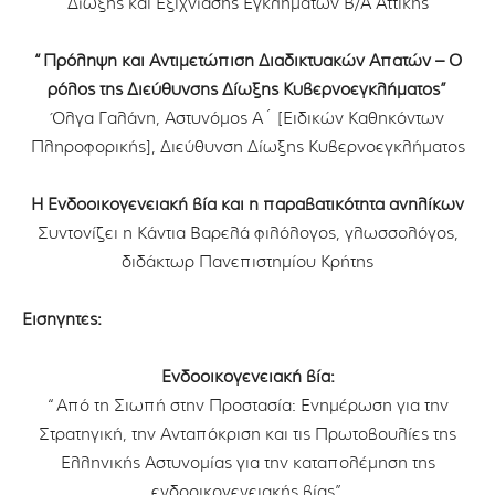
Δίωξης και Εξιχνίασης Εγκλημάτων Β/Α Αττικής
“Πρόληψη και Αντιμετώπιση Διαδικτυακών Απατών – Ο
ρόλος της Διεύθυνσης Δίωξης Κυβερνοεγκλήματος”
Όλγα Γαλάνη, Αστυνόμος Α΄ [Ειδικών Καθηκόντων
Πληροφορικής], Διεύθυνση Δίωξης Κυβερνοεγκλήματος
Η Ενδοοικογενειακή βία και η παραβατικότητα ανηλίκων
Συντονίζει η Κάντια Βαρελά φιλόλογος, γλωσσολόγος,
διδάκτωρ Πανεπιστημίου Κρήτης
Εισηγητές:
Ενδοοικογενειακή βία:
“Από τη Σιωπή στην Προστασία: Ενημέρωση για την
Στρατηγική, την Ανταπόκριση και τις Πρωτοβουλίες της
Ελληνικής Αστυνομίας για την καταπολέμηση της
ενδοοικογενειακής βίας”