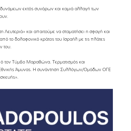
δυνάμεων εκτός συνόρων και καμιά αλλαγή των
ουν.
 Λευτεριά» και απαιτούμε να σταματήσει η σφαγή και
από το δολοφονικό κράτος του Ισραήλ με τις πλάτες
 του.
από τον Τύμβο Μαραθώνα. Τερματισμός και
ο Εθνικής Άμυνας. Η συνάντηση Συλλόγων/Ομάδων ΟΓΕ
ασκευής».