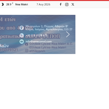
C
28.9
7 Αυγ 2026
Nea Makri