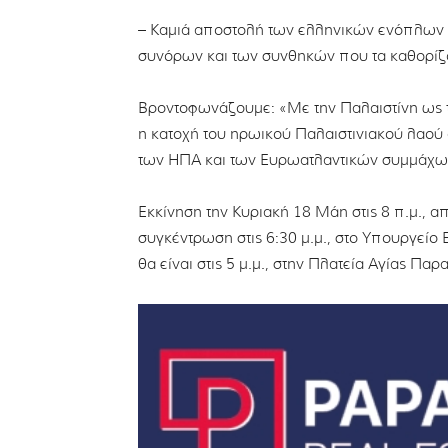
– Καμιά αποστολή των ελληνικών ενόπλων 
συνόρων και των συνθηκών που τα καθορίζ
Βροντοφωνάζουμε: «Με την Παλαιστίνη ως τη
η κατοχή του ηρωικού Παλαιστινιακού λαού 
των ΗΠΑ και των Ευρωατλαντικών συμμάχων
Εκκίνηση την Κυριακή 18 Μάη στις 8 π.μ., 
συγκέντρωση στις 6:30 μ.μ., στο Υπουργεί
θα είναι στις 5 μ.μ., στην Πλατεία Αγίας Παρ