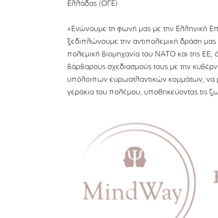
Ελλάδας (ΟΓΕ)
«Ενώνουμε τη φωνή μας με την Ελληνική Επι
ξεδιπλώνουμε την αντιπολεμική δράση μας ε
πολεμική βιομηχανία του ΝΑΤΟ και της ΕΕ, 
βάρβαρους σχεδιασμούς τους με την κυβέρνη
υπόλοιπων ευρωατλαντικών κομμάτων, να μο
γεράκια του πολέμου, υποθηκεύοντας τις ζω