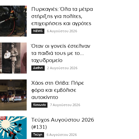
Πυρκαγιές: Όλα τα μέτρα
στήριξης για πολίτες,
επιχειρήσεις και αγρότες
6 Αυγούστου 2026
NEWS
Όταν οι γονείς έστελναν
τα παιδιά τους με το…
ταχυδρομείο
2 Αυγούστου 2026
Διεθνή
Χάος στη Θήβα: Πήρε
φόρα και εμβόλισε
αυτοκίνητο
7 Αυγούστου 2026
Κοινωνία
Τεύχος Αυγούστου 2026
(#131)
6 Αυγούστου 2026
Τεύχη