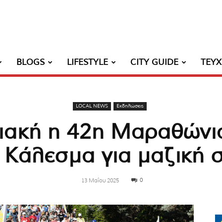
BLOGS
LIFESTYLE
CITY GUIDE
ΤΕΥ
LOCAL NEWS
Εκδηλώσεις
ιακή η 42η Μαραθώνι
– Κάλεσμα για μαζική 
0
13 Μαΐου 2025