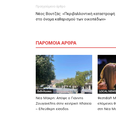
Προηγούμενο άρθρο
Νέος Βουτζάς: «Περιβαλλοντική καταστροφή
στο όνομα καθαρισμού των οικοπέδων»
ΠΑΡΟΜΟΙΑ ΑΡΘΡΑ
Εκδηλώσεις
LOCAL NEWS
Νέα Μάκρη: Απόψε ο Γιάννης
Φεστιβάλ 
Ζουγανέλης στην κεντρική πλατεία
επόμενες θ
– Ελεύθερη είσοδος
στη Νέα Μ