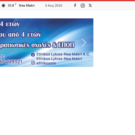
C
33.8
6 Αυγ 2026
Nea Makri