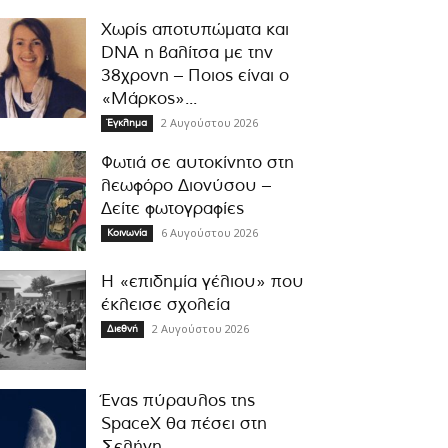
Χωρίς αποτυπώματα και
DNA η βαλίτσα με την
38χρονη – Ποιος είναι ο
«Μάρκος»...
2 Αυγούστου 2026
Έγκλημα
Φωτιά σε αυτοκίνητο στη
λεωφόρο Διονύσου –
Δείτε φωτογραφίες
6 Αυγούστου 2026
Κοινωνία
Η «επιδημία γέλιου» που
έκλεισε σχολεία
2 Αυγούστου 2026
Διεθνή
Ένας πύραυλος της
SpaceX θα πέσει στη
Σελήνη