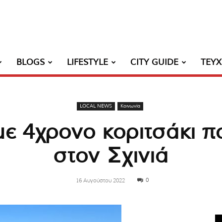
BLOGS
LIFESTYLE
CITY GUIDE
ΤΕΥ
LOCAL NEWS
Κοινωνία
με 4χρονο κοριτσάκι π
στον Σχινιά
0
16 Αυγούστου 2022