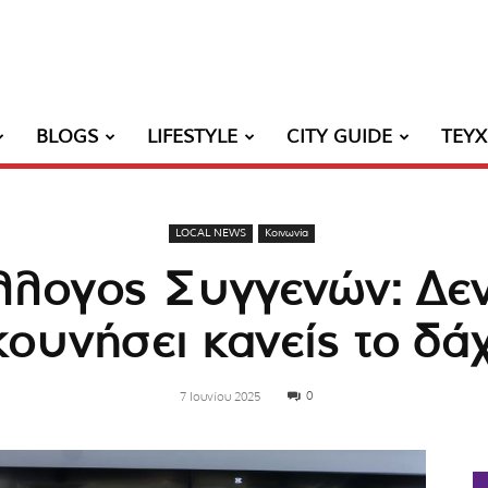
BLOGS
LIFESTYLE
CITY GUIDE
ΤΕΥ
LOCAL NEWS
Κοινωνία
λλογος Συγγενών: Δεν
κουνήσει κανείς το δά
0
7 Ιουνίου 2025