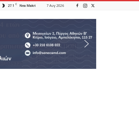
C
27.1
7 Αυγ 2026
Nea Makri