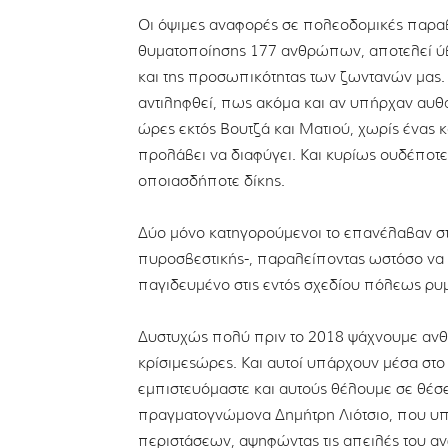
Οι όψιμες αναφορές σε πολεοδομικές παραβ
θυματοποίησης 177 ανθρώπων, αποτελεί ύβ
και της προσωπικότητας των ζωντανών μας. 
αντιληφθεί, πως ακόμα και αν υπήρχαν αυθαί
ώρες εκτός Βουτζά και Ματιού, χωρίς ένας 
προλάβει να διαφύγει. Και κυρίως ουδέποτε
οποιασδήποτε δίκης.
Δύο μόνο κατηγορούμενοι το επανέλαβαν στο
πυροσβεστικής-, παραλείποντας ωστόσο να
παγιδευμένο στις εντός σχεδίου πόλεως ρυ
Δυστυχώς πολύ πριν το 2018 ψάχνουμε ανθ
κρίσιμεςώρες. Και αυτοί υπάρχουν μέσα στ
εμπιστευόμαστε και αυτούς θέλουμε σε θέσε
πραγματογνώμονα Δημήτρη Λιότσιο, που υπη
περιστάσεων, αψηφώντας τις απειλές του α