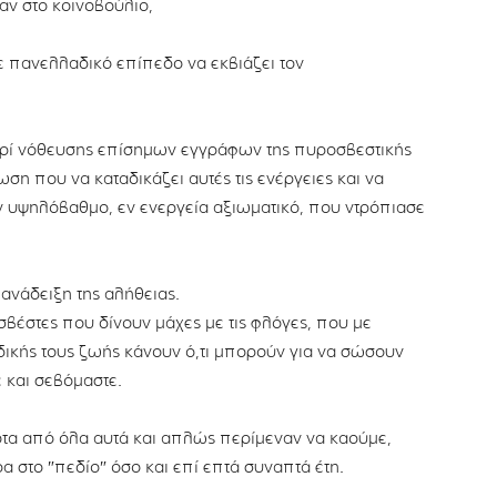
ν στο κοινοβούλιο,
 πανελλαδικό επίπεδο να εκβιάζει τον
ερί νόθευσης επίσημων εγγράφων της πυροσβεστικής
η που να καταδικάζει αυτές τις ενέργειες και να
ν υψηλόβαθμο, εν ενεργεία αξιωματικό, που ντρόπιασε
 ανάδειξη της αλήθειας.
σβέστες που δίνουν μάχες με τις φλόγες, που με
δικής τους ζωής κάνουν ό,τι μπορούν για να σώσουν
 και σεβόμαστε.
οτα από όλα αυτά και απλώς περίμεναν να καούμε,
α στο ″πεδίο″ όσο και επί επτά συναπτά έτη.