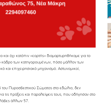
α και όχι κατόπιν «εορτής» διαμαρτυρηθήκαμε για το
το κάδρο των κατηγορουμένων, πόσο μάλλον των
ό και επιχειρησιακό μηχανισμό. Αστυνομικοί,
οί του Πυροσβεστικού Σώματος στο εδώλιο, δεν
ια τις πράξεις και παραλείψεις τους, που οδήγησαν στο
βλάβες άλλων 57.