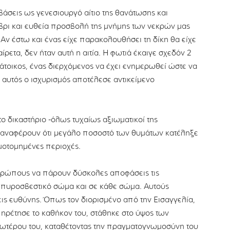
άσεις ως γενεσιουργό αίτιο της θανάτωσης και
ρι και ευθεία προσβολή της μνήμης των νεκρών μας
Αν έστω και ένας είχε παρακολουθήσει τη δίκη θα είχε
ρετα, δεν ήταν αυτή η αιτία. Η φωτιά έκαιγε σχεδόν 2
κάτοικος, ένας διερχόμενος να έχει ενημερωθεί ώστε να
 αυτός ο ισχυρισμός αποτέλεσε αντικείμενο
 δικαστήριο -όλως τυχαίως αξιωματικοί της
 αναφέρουν ότι μεγάλο ποσοστό των θυμάτων κατέληξε
μοτομημένες περιοχές.
ρώπους να πάρουν δύσκολες αποφάσεις τις
ο πυροσβεστικό σώμα και σε κάθε σώμα. Αυτούς
ις ευθύνης. Όπως τον διορισμένο από την Εισαγγελία,
ρέτησε το καθήκον του, στάθηκε στο ύψος των
νωτέρου του, καταθέτοντας την πραγματογνωμοσύνη του