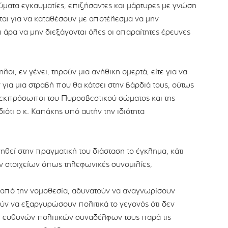
 θύματα εγκαυματίες, επιζήσαντες και μάρτυρες με γνώση
ται για να καταθέσουν με αποτέλεσμα να μην
 άρα να μην διεξάγονται όλες οι απαραίτητες έρευνες
λοι, εν γένει, τηρούν μια ανήθικη ομερτά, είτε για να
για μια στραβή που θα κάτσει στην βάρδιά τους, ούτως
 εκπρόσωποι του Πυροσβεστικού σώματος και της
ιότι ο κ. Καπάκης υπό αυτήν την ιδιότητα
ηθεί στην πραγματική του διάσταση το έγκλημα, κάτι
 στοιχείων όπως τηλεφωνικές συνομιλίες,
από την νομοθεσία, αδυνατούν να αναγνωρίσουν
ύν να εξαργυρώσουν πολιτικά το γεγονός ότι δεν
η ευθυνών πολιτικών συναδέλφων τους παρά τις