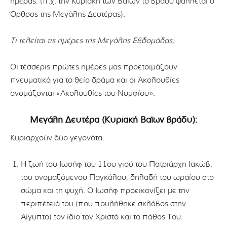
ημέρας. (π.χ. την Κυριακή των Βαϊων το βράδυ ψάλλεται ο
Όρθρος της Μεγάλης Δευτέρας).
Τι τελείται τις ημέρες της Μεγάλης Εβδομάδας;
Οι τέσσερις πρώτες ημέρες μας προετοιμάζουν
πνευματικά για το θείο δράμα και οι Ακολουθίες
ονομάζονται «Ακολουθίες του Νυμφίου».
Μεγάλη Δευτέρα (Κυριακή Βαϊων βράδυ):
Κυριαρχούν δύο γεγονότα:
Η ζωή του Ιωσήφ του 11ου γιού του Πατριάρχη Ιακώβ,
του ονομαζόμενου Παγκάλου, δηλαδή του ωραίου στο
σώμα και τη ψυχή. Ο Ιωσήφ προεικονίζει με την
περιπέτειά του (που πουλήθηκε σκλάβος στην
Αίγυπτο) τον ίδιο τον Χριστό και το πάθος Του.