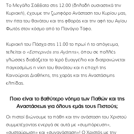
Το Μεγάλο Σάββατο στις 12.00 (δηλαδή ουσιαστικά την
Κυριακή), έχουμε την ζωηφόρο Ανάσταση του Κυρίου μας,
την ήττα του θανάτου και της φθοράς και την αφή του Αγίου
Φωτός στον κόσμο από το Πανάγιο Τάφο.
Κυριακή του Πάσχα στις 11.00 το πρωί ή το απόγευμα,
τελείται ο
«Εσπερινός της Αγάπης»
, όπου σε πολλές
γλώσσες διαβάζεται το Ιερό Ευαγγέλιο και διατρανώνεται
παγκοσμίως η νίκη του θανάτου και η εποχή της
Καινούριας Διαθήκης, της χαράς και της Αναστάσιμης
ελπίδας.
Ποιο είναι το βαθύτερο νόημα των Παθών και της
Αναστάσεως για όλους εμάς τους Πιστούς;
Οι πιστοί βιώνουμε τα πάθη και την ανάσταση του Χριστού
συμμετέχοντας ενεργά σε αυτά με «συμπόρευση»,
«συσταύρωση» και «συνανάσταση»! Ο Χριστός με την