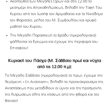
Ακολουθία των Μεγάλες Ωρών και στις 12.00 το
μεσημέρι της Αποκαθηλώσεως, δηλαδή την Ταφή Του
Κυρίου από τον Ιωσήφ τον Αριμαθαίας και το Νικόδημο
τον Φαρισαίο, μέλος του Μ. Συμβουλίου και κρυφό
μαθητή του Κυρίου.
Την Μεγάλη Παρασκευή το βράδυ (ημερολογιακά)
ψάλλονται τα Εγκώμια και έχουμε την περιφορά του
Επιταφίου!
Κυριακή του Πάσχα (Μ. Σάββατο πρωί και νύχτα
από τις 12.00 π.μ):
Το Μεγάλο Σάββατο (ημερολογιακά) το πρωί, έχουμε την
λεγόμενη
«1η Ανάσταση»
, δηλαδή το προανάκρουσμα της
Αναστάσεως που μεταδίδουν οι ύμνοι και της προσμονής
της λυτρώσεως όλης της κτίσεως από την φθορά και τον
θάνατο!