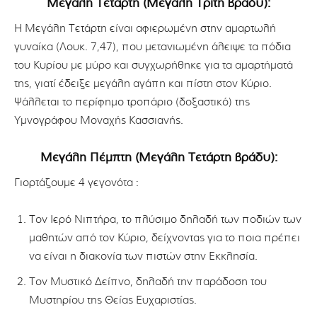
Μεγάλη Τετάρτη (Μεγάλη Τρίτη βράδυ):
Η Μεγάλη Τετάρτη είναι αφιερωμένη στην αμαρτωλή
γυναίκα (Λουκ. 7,47), που μετανιωμένη άλειψε τα πόδια
του Κυρίου με μύρο και συγχωρήθηκε για τα αμαρτήματά
της, γιατί έδειξε μεγάλη αγάπη και πίστη στον Κύριο.
Ψάλλεται το περίφημο τροπάριο (δοξαστικό) της
Υμνογράφου Μοναχής Κασσιανής.
Μεγάλη Πέμπτη (Μεγάλη Τετάρτη βράδυ):
Γιορτάζουμε 4 γεγονότα :
Τον Ιερό Νιπτήρα, το πλύσιμο δηλαδή των ποδιών των
μαθητών από τον Κύριο, δείχνοντας για το ποια πρέπει
να είναι η διακονία των πιστών στην Εκκλησία.
Τον Μυστικό Δείπνο, δηλαδή την παράδοση του
Μυστηρίου της Θείας Ευχαριστίας.