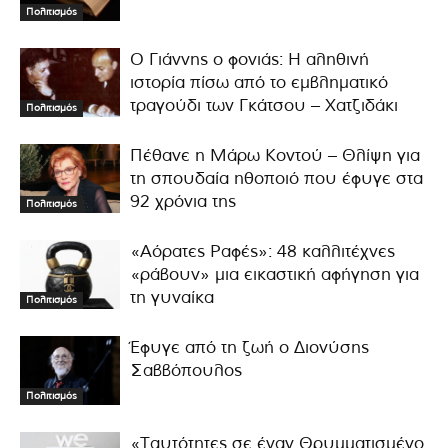
Πολιτισμός
Ο Γιάννης ο φονιάς: Η αληθινή
ιστορία πίσω από το εμβληματικό
τραγούδι των Γκάτσου – Χατζιδάκι
Πολιτισμός
Πέθανε η Μάρω Κοντού – Θλίψη για
τη σπουδαία ηθοποιό που έφυγε στα
92 χρόνια της
Πολιτισμός
«Αόρατες Ραφές»: 48 καλλιτέχνες
«ράβουν» μια εικαστική αφήγηση για
τη γυναίκα
Πολιτισμός
Έφυγε από τη ζωή ο Διονύσης
Σαββόπουλος
Πολιτισμός
«Ταυτότητες σε έναν Θρυμματισμένο