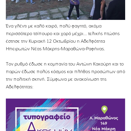
Ένα γλέντι με καλό καιρό, πολύ φαγητό, ακόμα
περισσότερο τσίπουρο και χορό μέχρι… τελικής πτώσης
έστησε την Κυριακή 12 Οκτωβρίου η Αδελφότητα
Ηπειρωτών Νέας Μάκρης-Μαραθώνα-Ραφήνας.
Τον ρυθμό έδωσε η κομπανία του Αντώνη Κακούρη και το
παρών έδωσε πολύς κόσμος και πλήθος προσώπων από
την πολιτική σκηνή. Σύμφωνα με ανακοίνωση της
Αδελφότητας: