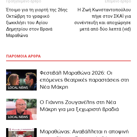
Προηγούμενο άρθρο
Επόμενο άρθρο
Έτοιμο για τη γιορτή της 26ης
Η Ζωή Κωνσταντοπούλου
Οκτώβρη το γραφικό
πήγε στον ΣΚΑΪ για
ξωκκλήσι του Αγίου
συνέντευξη και αποχώρησε
Δημητρίου στον Βρανά
μετά από δύο λεπτά (vid)
Μαραθώνα
ΠΑΡΟΜΟΙΑ ΑΡΘΡΑ
Φεστιβάλ Μαραθώνα 2026: Οι
επόμενες θεατρικές παραστάσεις στη
Νέα Μάκρη
LOCAL NEWS
Ο Γιάννης Ζουγανέλης στη Νέα
Μάκρη για μια ξεχωριστή βραδιά
LOCAL NEWS
Μαραθώνας: Αναβάλλεται η αποψινή