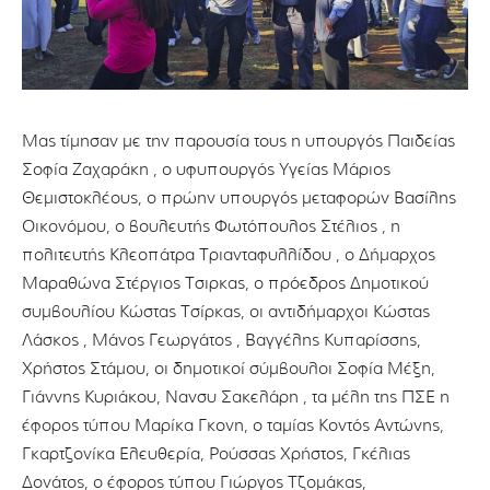
Μας τίμησαν με την παρουσία τους η υπουργός Παιδείας
Σοφία Ζαχαράκη , ο υφυπουργός Υγείας Μάριος
Θεμιστοκλέους, ο πρώην υπουργός μεταφορών Βασίλης
Οικονόμου, ο βουλευτής Φωτόπουλος Στέλιος , η
πολιτευτής Κλεοπάτρα Τριανταφυλλίδου , ο Δήμαρχος
Μαραθώνα Στέργιος Τσιρκας, ο πρόεδρος Δημοτικού
συμβουλίου Κώστας Τσίρκας, οι αντιδήμαρχοι Κώστας
Λάσκος , Μάνος Γεωργάτος , Βαγγέλης Κυπαρίσσης,
Χρήστος Στάμου, οι δημοτικοί σύμβουλοι Σοφία Μέξη,
Γιάννης Κυριάκου, Νανσυ Σακελάρη , τα μέλη της ΠΣΕ η
έφορος τύπου Μαρίκα Γκονη, ο ταμίας Κοντός Αντώνης,
Γκαρτζονίκα Ελευθερία, Ρούσσας Χρήστος, Γκέλιας
Δονάτος, ο έφορος τύπου Γιώργος Τζομάκας,