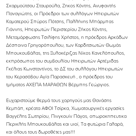
Σκαρμούτσου Σταυρούλα, Ζηκος Κόντης, Ανυφαντής
Παναγιώτης, οι Πρόεδροι των συλλόγων Ηπειρωτών
Καματερού Σπύρος Πότσης, Παλλήνης Μπάρμπας
Γιάννης, Ηπειρωτών Περιστερίου Ζήκος Κόντης,
Μεταμόρφωσης Τσιλίφης Χρήστος, η πρόεδρος Αρκάδων
Δέσποινα Γρηγορόπουλου, των Καρδιτσιωτών Θωμάς
Μπουκουβάλας, της Ξυλοκέριζας Νίκος Κανελόπουλος,
εκπρόσωπος του συμβουλίου Ηπειρωτών Αρτέμιδας
Γκέλιας Κωνσταντίνος, το ΔΣ του συλλόγου Ηπειρωτών
του Κερασόβου Αγία Παρασκευή , ο πρόεδρος του
τμήματος ΑΧΕΠΑ ΜΑΡΑΘΩΝ Βέρμπης Γεώργιος.
Ευχαριστούμε θερμά τους χορηγούς μας Θανάσης
Κεμπάπ, κρέατα ΑΦΟΙ Τσίρκα, Χωματουργικές εργασίες
Βαγγέλης Σωτηρίου, Πινγκουίν Πάγος, οπωροκηπευτικα
Περικλής Μπουκουβάλας και υιοί, Τα φυτώρια Γαλαρά,
και όλους τους δωροθέτες μας!!!