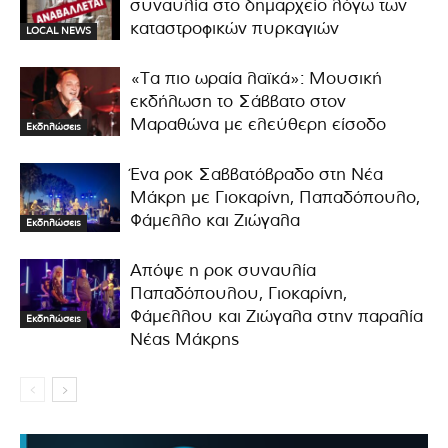
συναυλία στο δημαρχείο λόγω των
καταστροφικών πυρκαγιών
LOCAL NEWS
«Τα πιο ωραία λαϊκά»: Μουσική
εκδήλωση το Σάββατο στον
Μαραθώνα με ελεύθερη είσοδο
Εκδηλώσεις
Ένα ροκ Σαββατόβραδο στη Νέα
Μάκρη με Γιοκαρίνη, Παπαδόπουλο,
Φάμελλο και Ζιώγαλα
Εκδηλώσεις
Απόψε η ροκ συναυλία
Παπαδόπουλου, Γιοκαρίνη,
Φάμελλου και Ζιώγαλα στην παραλία
Εκδηλώσεις
Νέας Μάκρης