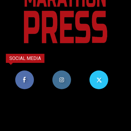
SOCIAL MEDIA
8,956
1,582
119
Υποστηρικτές
Ακόλουθοι
Ακόλουθοι