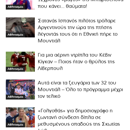
που κάνει… θαύματα!
Αθλητισμός
Σατανάς Ισπανός πιλότος τρόλαρε
Αργεντινούς την ώρα της πτήσης
λέγοντάς τους ότι η Εθνική πήρε το
Αθλητισμός
Μουντιάλ
Για μια αέρινη ντρίπλα του Κέβιν
Κίγκαν – Ποιος ήταν ο θρύλος της
Λίβερπουλ
Αθλητισμός
Αυτά είναι τα ζευγάρια των 32 του
Μουντιάλ – Όλο το πρόγραμμα μέχρι
τον τελικό
Αθλητισμός
«Γολγοθάς» για δημοσιογράφο η
ζωντανή σύνδεση δίπλα σε
μεθυσμένους οπαδούς της Σκωτίας
Αθλητισμός