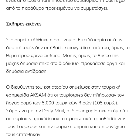
ένας από τους υπαλλήλους του εστιατορίου πηδάει έξω
από το παράθυρο προκειμένου να συμμετάσχει.
Σκληρές εικόνες
Στο σημείο κλήθηκε η αστυνομία. Επειδή καμία από τις
δύο πλευρές δεν υπέβαλε καταγγελία επιτόπου, όμως, το
θέμα προσωρινά έκλεισε. Μόλις, όμως, το βίντεο της
μάχης δημοσιεύτηκε στο διαδίκτυο, προκάλεσε οργή και
δημόσια αντίδραση.
Ο διευθυντής του εστιατορίου σημείωσε στην τουρκική
εφημερίδα AKSAM ότι οι τουρίστριες δεν πλήρωσαν τον
λογαριασμό των 5.000 τουρκικών λιρών (105 ευρώ).
Σύμφωνα με την Daily Mail, ο ίδιος ισχυρίστηκε ακόμα ότι
οι τουρίστες προκάλεσαν το προσωπικό προσβάλλοντας
τους Τούρκους και την τουρκική σημαία και στη συνέχεια
τους επιτέθηκαν.