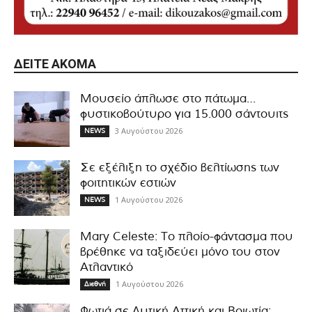
ΔΕΊΤΕ ΑΚΌΜΑ
Μουσείο άπλωσε στο πάτωμα…
φυστικοβούτυρο για 15.000 σάντουιτς
3 Αυγούστου 2026
NEWS
Σε εξέλιξη το σχέδιο βελτίωσης των
φοιτητικών εστιών
1 Αυγούστου 2026
NEWS
Mary Celeste: Το πλοίο-φάντασμα που
βρέθηκε να ταξιδεύει μόνο του στον
Ατλαντικό
1 Αυγούστου 2026
Διεθνή
Φωτιά σε Δυτική Αττική και Βοιωτία: