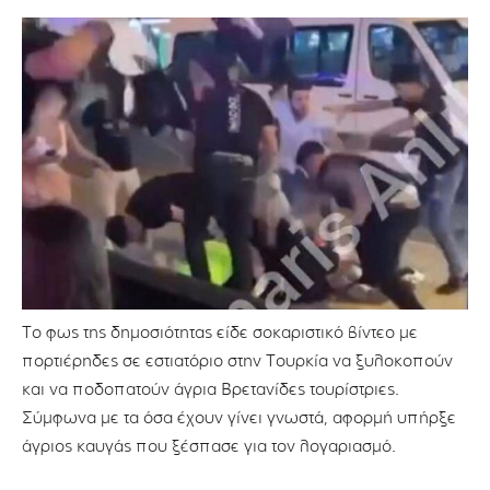
Το φως της δημοσιότητας είδε σοκαριστικό βίντεο με
πορτιέρηδες σε εστιατόριο στην Τουρκία να ξυλοκοπούν
και να ποδοπατούν άγρια Βρετανίδες τουρίστριες.
Σύμφωνα με τα όσα έχουν γίνει γνωστά, αφορμή υπήρξε
άγριος καυγάς που ξέσπασε για τον λογαριασμό.