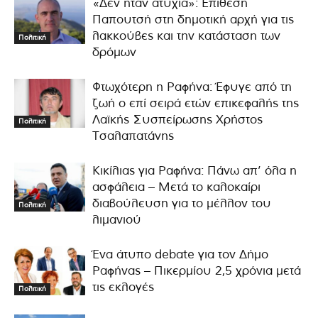
«Δεν ήταν ατυχία»: Επίθεση
Παπουτσή στη δημοτική αρχή για τις
λακκούβες και την κατάσταση των
Πολιτική
δρόμων
Φτωχότερη η Ραφήνα: Έφυγε από τη
ζωή ο επί σειρά ετών επικεφαλής της
Λαϊκής Συσπείρωσης Χρήστος
Πολιτική
Τσαλαπατάνης
Κικίλιας για Ραφήνα: Πάνω απ’ όλα η
ασφάλεια – Μετά το καλοκαίρι
διαβούλευση για το μέλλον του
Πολιτική
λιμανιού
Ένα άτυπο debate για τον Δήμο
Ραφήνας – Πικερμίου 2,5 χρόνια μετά
τις εκλογές
Πολιτική