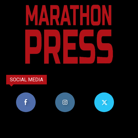
SOCIAL MEDIA
8,956
1,582
119
Υποστηρικτές
Ακόλουθοι
Ακόλουθοι