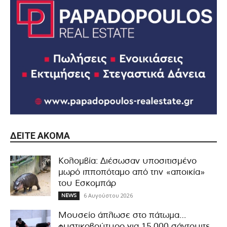
ΔΕΊΤΕ ΑΚΌΜΑ
Κολομβία: Διέσωσαν υποσιτισμένο
μωρό ιπποπόταμο από την «αποικία»
του Εσκομπάρ
6 Αυγούστου 2026
NEWS
Μουσείο άπλωσε στο πάτωμα…
φυστικοβούτυρο για 15.000 σάντουιτς