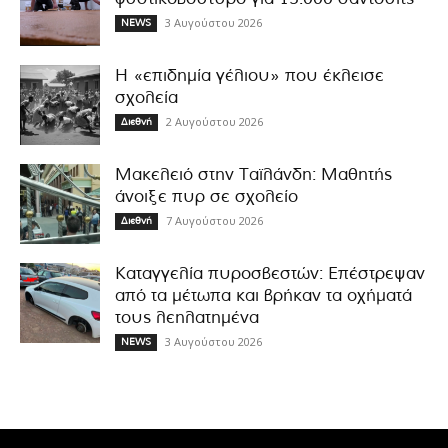
3 Αυγούστου 2026
NEWS
Η «επιδημία γέλιου» που έκλεισε
σχολεία
2 Αυγούστου 2026
Διεθνή
Μακελειό στην Ταϊλάνδη: Μαθητής
άνοιξε πυρ σε σχολείο
7 Αυγούστου 2026
Διεθνή
Καταγγελία πυροσβεστών: Επέστρεψαν
από τα μέτωπα και βρήκαν τα οχήματά
τους λεηλατημένα
3 Αυγούστου 2026
NEWS